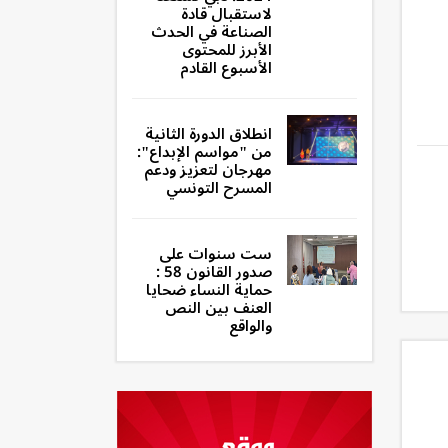
لاستقبال قادة
الصناعة في الحدث
الأبرز للمحتوى
الأسبوع القادم
انطلاق الدورة الثانية
من "مواسم الإبداع":
مهرجان لتعزيز ودعم
المسرح التونسي
ست سنوات على
صدور القانون 58 :
حماية النساء ضحايا
العنف بين النص
والواقع