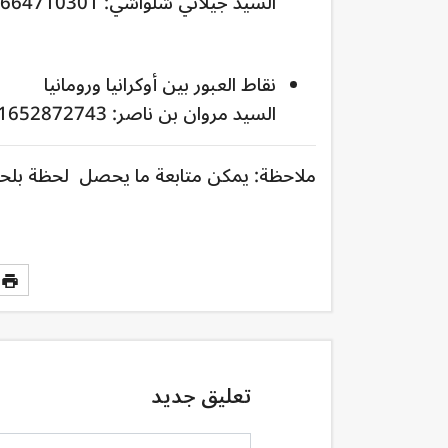
السيد جيلاني شلواشي: 4917664710301+
نقاط العبور بين أوكرانيا ورومانيا
السيد مروان بن ناصر: 21652872743+
ملاحظة: يمكن متابعة ما يحصل لحظة بلح
تعليق جديد