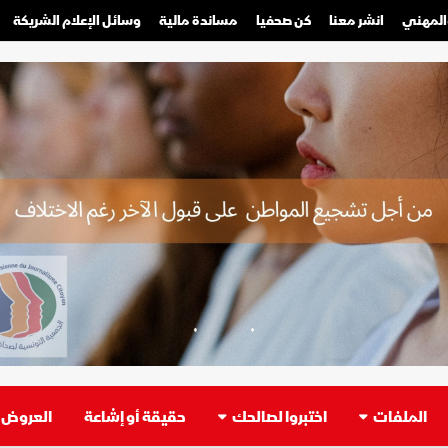
والمهني
انشر معنا
كن صحفيا
مساندة مالية
وسائل الإعلام الشريكة
صحفي محترف
صحفي مواطن
الملفات
اختبروا لصالحك
حقيقة أو إشاعة
العروض ا