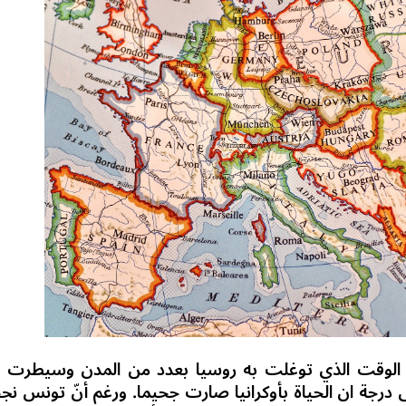
 الوقت الذي توغلت به روسيا بعدد من المدن وسيطرت 
 درجة ان الحياة بأوكرانيا صارت جحيما. ورغم أنّ تونس ن