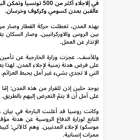
في إلاجلاء أكثر من 500
عالقبن بمدن كسومي وكركوف وخرسان.
بهذه المدن، تعطلت حركة القطار وصار م
بين الروس والاوركرانيين. وصار السكان 
الإنذار عن العمل.
وللأسف، عجزت وزارة الخارجية عن تأمي
على فرض هدنة زمنية لإجلاء المدن. لهذا ي
التي لا تجدي بشيء غير أمل يحبط العزائم.
يوجد حلين إذن للفرار من هذه المدن: إمّا ا
على أمل أن لا يتمّ التعرض إليهم بالطريق.
وكانت روسيا قد أعلنت البارحة في بيان عن
موسكو) لإجلاء المدنيين. وهم كالآتي: ك
ممرات إنسانية.