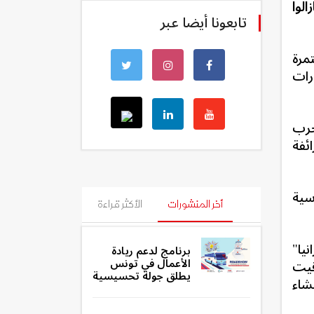
الوا
تابعونا أيضا عبر
مرة
رات
حرب
ئفة
سية
أخر المنشورات
الأكثر قراءة
يا"
برنامج لدعم ريادة
الأعمال في تونس
الساعة 10 صباحا (بتوقيت
يطلق جولة تحسيسية
شاء