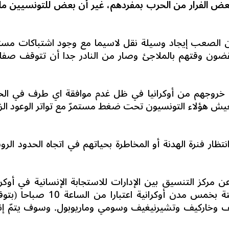
 تونسيا وتمكن البعض الفرار من الحرب بمفردهم، غير أن بعض للتونسيين ماز
ن الصعب إيجاد وسيلة نقل لاسيما مع وجود اشتباكات مست
يقضون وقتهم بالملاجئ وصار من النادر جدا أن تتوقف صفا
ن خروجهم من أوكرانيا في ظل غدم موافقة اي طرف في ال
عيش هؤلاء التونسيون تحت ضغط مستمرّ مع تواتر الوعود الزا
نتظار فنرة الهدنة أو المخاطرة بحياتهم في اتجاه الحدود الرو
 مركز التنسيق بين الإدارات للاستجابة الإنسانية في أوكران
التابع لوزارة الدفاع الروسية عن هدنة مؤقتة بخمس مدن أوكرانية اعتبارا من 
ييف وخاركيف وتشيرنيغيف وسومي وماريوبول. وسوف يتمّ إن