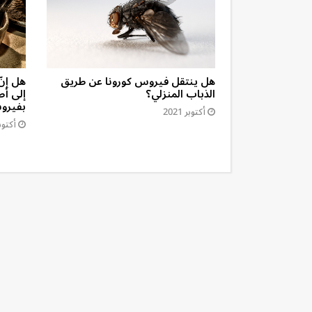
ار السنّ من
هل ينتقل فيروس كورونا عن طريق
هل إنّ
الذباب المنزلي؟
إلى أط
بفيروس
أكتوبر 2021
أكتوبر 1