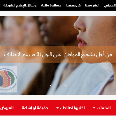
والمهني
انشر معنا
كن صحفيا
مساندة مالية
وسائل الإعلام الشريكة
صحفي محترف
صحفي مواطن
الملفات
اختبروا لصالحك
حقيقة أو إشاعة
العروض ا