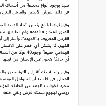
في ذلك القرش الأبيض والقرش البني وا
وفي تواصلنا مع رئيس اتحاد الصيد الب
القرش المعروف بـ"الدودة". وأشار إلى 
الكبير، لا يشكل أي خطر على الإنسان، ويعيش
الهمامي حقيقة وجود
أي حادثة هجوم على الإنسان من قبلها.
وفي رسالة طمأنة إلى التونسيين والسي
المحلي في قليبية أن السواحل التونسية
مجرد تخوفات ناجمة عن الحادثة المؤ
روسي لهجوم سمكة قرش ولقي حتفه.