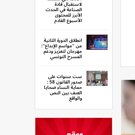
لاستقبال قادة
الصناعة في الحدث
الأبرز للمحتوى
الأسبوع القادم
انطلاق الدورة الثانية
من "مواسم الإبداع":
مهرجان لتعزيز ودعم
المسرح التونسي
ست سنوات على
صدور القانون 58 :
حماية النساء ضحايا
العنف بين النص
والواقع