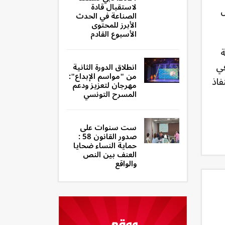
لاستقبال قادة
ل
الصناعة في الحدث
الأبرز للمحتوى
الأسبوع القادم
ة
في
انطلاق الدورة الثانية
من "مواسم الإبداع":
فاذ
مهرجان لتعزيز ودعم
المسرح التونسي
ست سنوات على
صدور القانون 58 :
حماية النساء ضحايا
العنف بين النص
والواقع