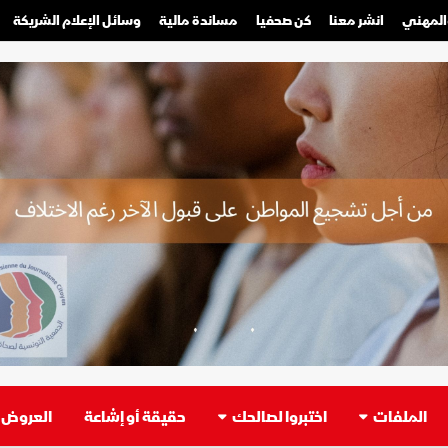
والمهني
انشر معنا
كن صحفيا
مساندة مالية
وسائل الإعلام الشريكة
صحفي محترف
صحفي مواطن
الملفات
اختبروا لصالحك
حقيقة أو إشاعة
العروض ا