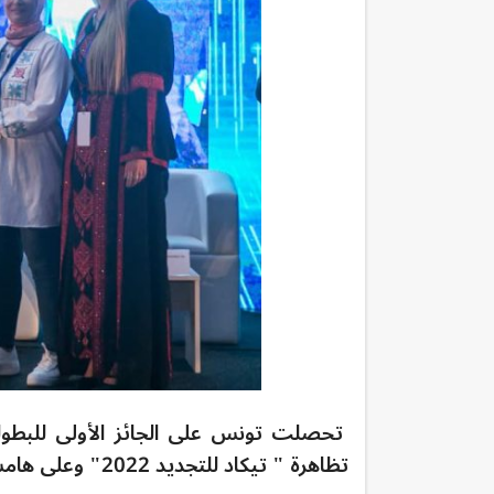
تحصلت تونس على الجائز الأولى للبطولة 
تظاهرة " تيكاد للتجديد 2022" وعلى هامش ندوة طوكيو الدولية للتنمية بافريقيا (تيكاد8).