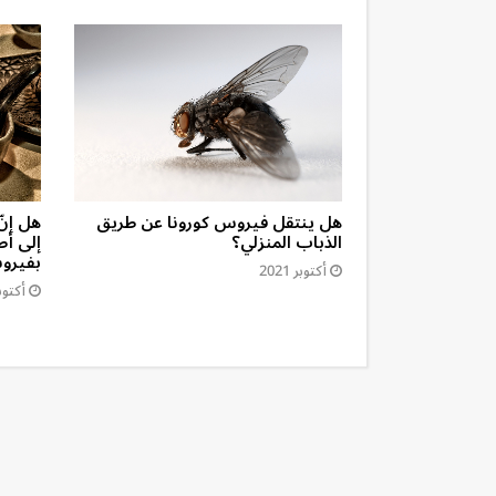
ار السنّ من
هل ينتقل فيروس كورونا عن طريق
هل إنّ
الذباب المنزلي؟
إلى أط
بفيروس
أكتوبر 2021
أكتوبر 1