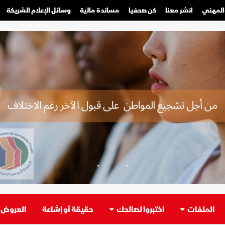
والمهني
انشر معنا
كن صحفيا
مساندة مالية
وسائل الإعلام الشريكة
صحفي محترف
صحفي مواطن
الملفات
اختبروا لصالحك
حقيقة أو إشاعة
العروض ا