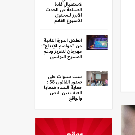
لاستقبال قادة
الصناعة في الحدث
الأبرز للمحتوى
الأسبوع القادم
انطلاق الدورة الثانية
من "مواسم الإبداع":
مهرجان لتعزيز ودعم
المسرح التونسي
ست سنوات على
صدور القانون 58 :
حماية النساء ضحايا
العنف بين النص
والواقع