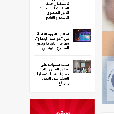
لاستقبال قادة
الصناعة في الحدث
الأبرز للمحتوى
الأسبوع القادم
انطلاق الدورة الثانية
من "مواسم الإبداع":
مهرجان لتعزيز ودعم
المسرح التونسي
ست سنوات على
صدور القانون 58 :
حماية النساء ضحايا
العنف بين النص
والواقع