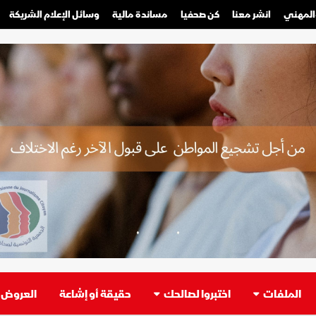
والمهني
انشر معنا
كن صحفيا
مساندة مالية
وسائل الإعلام الشريكة
صحفي محترف
صحفي مواطن
الملفات
اختبروا لصالحك
حقيقة أو إشاعة
العروض ا