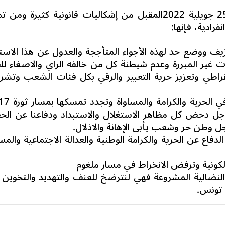
وبالنظر لما يطرحه الاستفتاء المقرر ليوم 25 جويلية 2022المقبل من إشكاليات قانونية كثيرة 
ادية، فإنها:
يف ووضع حد لهذه الأجواء المتأججة والعدول عن هذا الاستف
ت غير المبررة وعدم شيطنة كل من خالفه الراي والاصغاء لل
مقراطي وتعزيز حرية التعبير والرقي بكل فئات الشعب وتشري
اجل دحض كل مظاهر الاستغلال والاستبداد ودفاعنا عن الح
ل وطن حر وشعب يأبى الإهانة والاذلال.
فاع عن الحرية والكرامة الوطنية والعدالة الاجتماعية والمسا
لكونية وترفض الانخراط في مسار ملغوم
 النضالية المشروعة فهي لنترضخ للعنف والتهديد والتخوين 
تونس.