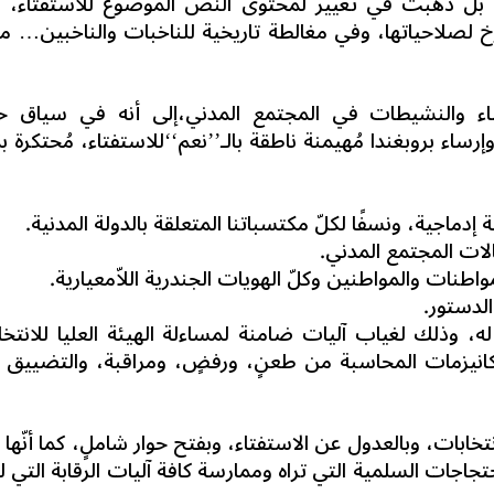
 بل ذهبت في تغيير لمحتوى النص الموضوع للاستفتاء، 
رخ لصلاحياتها، وفي مغالطة تاريخية للناخبات والناخبين… ما
اء والنشيطات في المجتمع المدني،إلى أنه في سياق ح
ساء بروبغندا مُهيمنة ناطقة بالـ’’نعم‘‘للاستفتاء، مُحتكرة ب
دماجية، ونسفًا لكلّ مكتسباتنا المتعلقة بالدولة المدنية.
الات المجتمع المدني.
واطنات والمواطنين وكلّ الهويات الجندرية اللاّمعيارية.
لدستور.
له، وذلك لغياب آليات ضامنة لمساءلة الهيئة العليا للانتخا
يكانيزمات المحاسبة من طعنٍ، ورفضٍ، ومراقبة، والتضييق 
ابات، وبالعدول عن الاستفتاء، وبفتح حوار شاملٍ، كما أنّها ت
تجاجات السلمية التي تراه وممارسة كافة آليات الرقابة التي ل