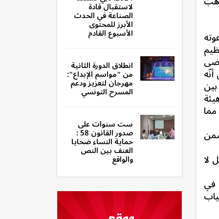
هبَ
لاستقبال قادة
الصناعة في الحدث
الأبرز للمحتوى
الأسبوع القادم
للرئيس الذي استثنى الفصل 113 في دعوته
ظيم
تضى
انطلاق الدورة الثانية
قدمته على دستور 2014، والحال أنّه
من "مواسم الإبداع":
مهرجان لتعزيز ودعم
ر المساواة بين
المسرح التونسي
 هيئة
مما
ست سنوات على
صدور القانون 58 :
ضمن
حماية النساء ضحايا
العنف بين النص
 لا
والواقع
 في
ياب