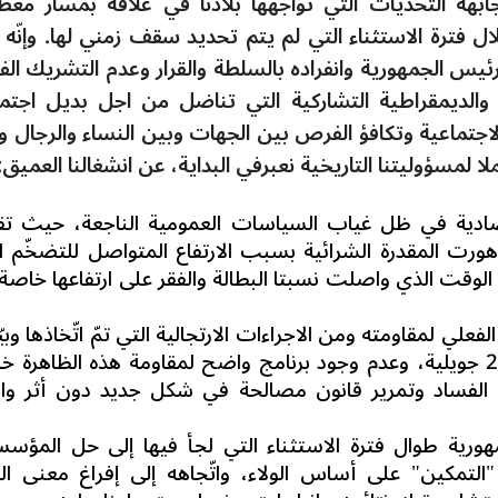
ابهة التحديات التي تواجهها بلادنا في علاقة بمسار مع
 فترة الاستثناء التي لم يتم تحديد سقف زمني لها. وإنّه ا
رئيس الجمهورية وانفراده بالسلطة والقرار وعدم التشريك الف
 والديمقراطية التشاركية التي تناضل من اجل بديل اجتم
جتماعية وتكافؤ الفرص بين الجهات وبين النساء والرجال و
ا لمسؤوليتنا التاريخية نعبرفي البداية، عن انشغالنا العميق:
اقتصادية في ظل غياب السياسات العمومية الناجعة، حيث تق
ت المقدرة الشرائية بسبب الارتفاع المتواصل للتضخّم ا
جوان 2022 نسبة 8.1 %، في الوقت الذي واصلت نسبتا البطالة والفقر على ارتفاعها خا
علي لمقاومته ومن الاجراءات الارتجالية التي تمّ اتّخاذها وب
حالة الارتباك التي تعيشها سلطة ما بعد 25 جويلية، وعدم وجود برنامج واضح لمقاومة هذه الظاهر
ة الفساد وتمرير قانون مصالحة في شكل جديد دون أثر و
مهورية طوال فترة الاستثناء التي لجأ فيها إلى حل المؤس
التمكين" على أساس الولاء، واتّجاهه إلى إفراغ معنى الح