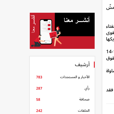
ومن تمشّ
تاء
قوى
كها
- تشدّد على التزامها بقضايا شعبنا وحقه في الحرية والكرامة والمساواة وتجدد تمسكها بمسار ثورة 17-14
قوق
أرشيف
واة
الأخبار و المستجدات
783
رأي
فقد
287
صحافة
58
الملفات
242