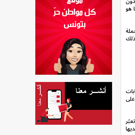
دون
 هو
ملة
ذلك
بات
على
عبّر
ديها