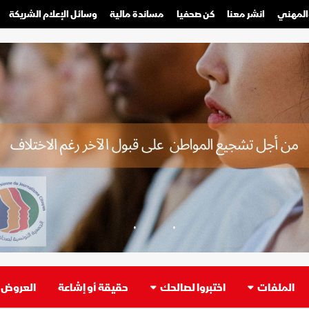
والمهني
انشر معنا
كن صحفيا
مساندة مالية
وسائل الإعلام الشريكة
صحفي محترف
صحفي مواطن
الملفات
اختبروا لصالحك
حقيقة أو إشاعة
العروض ا