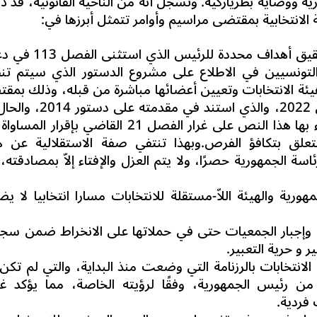
ة ووصاية بطرياركية. وتسجّل أنه من الناحية القانونية، قد ذ
لانتخابية بمقتضى مراسيم وأوامر تتمثل أبرزها في:
● تنقيح القانون الانتخابي بما يتلاءم مع تحقيق أهداف محددة 
والتونسيين في الاطلاع على مشروع الدستور الذي سيتم تن
ة هيئة الانتخابات وتعيين أعضائها مباشرة من قبله، وذلك بمق
الأمر الرئاسي عــدد 459 المؤرخ في 9 ماي 2022، والذي استند في م
مخالف في جوهره للمبادئ والقيم التي جاء بها هذا النص على غرار الفصل 21 القاضي بإقرا
نات والمواطنين، والفصل 46 المتعلق بتكافؤ الفرص.وبهذا تنتفي صفة الاستقلالية عن
ة الجمهورية حصرًا، ولا يتم العزل والإفتاء إلاّ بمصادقته، 
ية والهيئة اللاّ-مستقلة للانتخابات مسارا انتخابيا لا ي
ية، وإجبار الجمعيات حتى في حملاتها على الانخراط ضمن سجل
 و حرية التعبير.
الانتخابات بالرزنامة التي وضعت منذ البداية، والتي لم تكن
ر من رئيس الجمهورية، وفقًا لرؤيته الخاصة، مما يؤكد غ
 فردية.