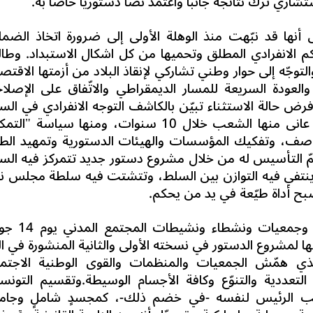
شاري ترك نتائجه جانبا واعتمد نصا دستوريا خاصا به.
أنها قد نبّهت منذ الوهلة الأولى إلى ضرورة اتخاذ الضما
كم الانفرادي المطلق وتحميها من كل اشكال الاستبداد. وطا
لتوجّه إلى حوار وطني تشاركي لإنقاذ البلاد من أزمتها الاقتص
 والعودة السريعة للمسار الديمقراطي والاتّفاق على الإصلا
فرض حالة الاستثناء تبيّن بالكاشف التوجه الانفرادي في الس
والقرار والعودة إلى نفس الممارسات التي عانى منها الشعب خلال 10 سنوات، ومنها سياسة
اصف، وتفكيك المؤسسات والهيئات الدستورية وتمهيد الط
مّ التأسيس له من خلال مشروع دستور جديد تتمركز فيه الس
ينتفي فيه التوازن بين السلط، وتتشتت فيه سلطة مجلس ن
بح أداة طيّعة في يد من يحكم.
إزاء هذا الوضع الجديد اجتمعت منظمات وجمعي
ها لمشروع الدستور في نسخته الأولى والثانية المنشورة في الر
لمسار برمّته الذي همّش الجمعيات والمنظمات والقوى الوطنية الاجتم
تعددية والتنوّع وكافة الأجسام الوسيطة.وتقسيم التونس
يب الرئيس لنفسه -في خضم ذلك-، كمجسدٍ شاملٍ وجامعٍ