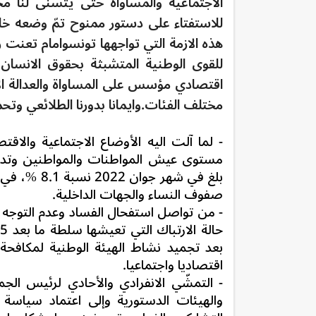
الاجتماعية والمساواة حتى يتسنى لنا مج
للاستفتاء على دستور ممنوح تمّ وضعه خلال
هذه الازمة التي تواجهها تونسوامام تعنت 
للقوى الوطنية المتشبثة بحقوق الانسان
اقتصادي مؤسس على المساواة والعدالة الا
مختلف الفئات.وايمانا بدورنا الطلائعي وتحمل
- لما آلت اليه الأوضاع الاجتماعية وال
مستوى عيش المواطنات والمواطنين وتدهور
بلغ في شهر 
صفوف النساء والجهات الداخلية.
- من تواصل استفحال الفساد وعدم التوجه الف
بعد تجميد نشاط الهيئة الوطنية لمكافح
اقتصاديا واجتماعيا.
- التمشّي الانفرادي والأحادي لرئيس الج
والهيئات الدستورية وإلى اعتماد سياسة "