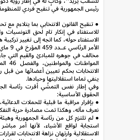
للشعب يريد‘‘، وكأبٍ له في إطار رؤية ذكوري
رئيس الجمهورية في تنقيح فردي للمنظومة ا
للاستفتاء في إنكار تام لحق التونسيات 
الاستفتاء حوله، كما اتجه إلى تغيير تركيب
المواط
الانتخابات بحكم تعيين أعضائها من قبل رئاس
ينفي تماما استقلاليتها وحيادها.
وفي إطار نفس التمشّي أقرت رئاسة الجمهور
الحقوق الأساسية:
● بإقرار مراقبة ما قبلية للحملات الدعائ
نعرف مآله، وهكذا تمت مصادرة حرية التفكير
● لم تلتزم كل من رئاسة الجمهورية وهيئة 
استجابة لواقع الأشياء، لأنها أمر مباش
الاستقلالية وارتهان نزاهة الانتخابات لقرارات