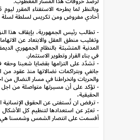
لرصد خروقات هذا المسار المعطوب.
أحادي مفروض ومن تكريس لسلطة لسلة انفر
- تطالب رئيس الجمهورية، بإيقاف هذا النز
وتغليب منطق العقل والابتعاد عن الاتهاما
المدنية المتشبثة بالنظام الجمهوري الدي
في بناء القرار وتطوير الاستثمار.
جانفي وبتراكمات نضالاتها منذ عقود من 
والحريات وانخراطنا في مسار النضال من اج
- تؤكد على أن مسيرتها متواصلة من اجل الد
الحقيقية،
- ترفض ان تُستفتى عن الحقوق الإنسانية ا
- تعبّر عن استعدادها لتنظيم كل الأشكال
أقسمت على انتصار الشمس وشمسنا هي 