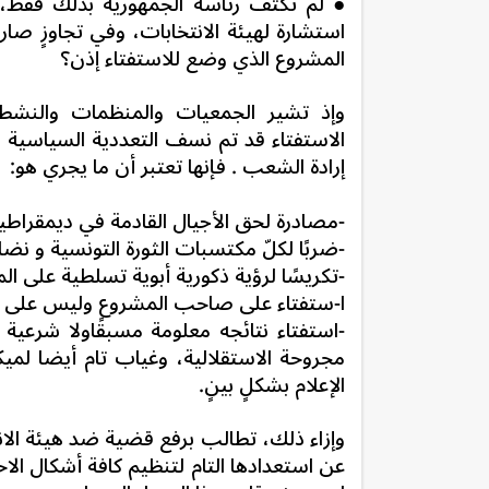
● لم تكتف رئاسة الجمهورية بذلك فقط،
استشارة لهيئة الانتخابات، وفي تجاوزٍ صا
المشروع الذي وضع للاستفتاء إذن؟
وإذ تشير الجمعيات والمنظمات والنشط
الاستفتاء قد تم نسف التعددية السياسية وإر
إرادة الشعب . فإنها تعتبر أن ما يجري هو:
-مصادرة لحق الأجيال القادمة في ديمقراطية إ
-ضربًا لكلّ مكتسبات الثورة التونسية و نض
-تكريسًا لرؤية ذكورية أبوية تسلطية على الم
ا-ستفتاء على صاحب المشروع وليس على ا
-استفتاء نتائجه معلومة مسبقًاولا شرعية 
مجروحة الاستقلالية، وغياب تام أيضا لم
الإعلام بشكلٍ بينٍ.
وإزاء ذلك، تطالب برفع قضية ضد هيئة الانتخ
عن استعدادها التام لتنظيم كافة أشكال الاح