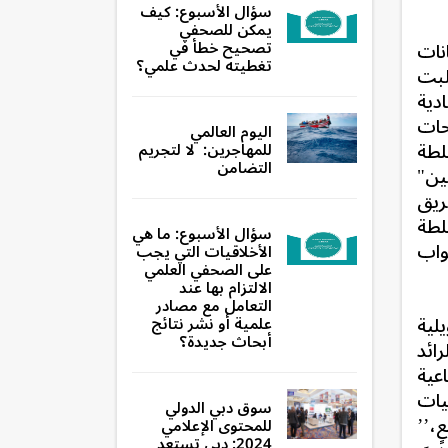
سؤال الأسبوع: كيف
يمكن للصحفي
نات
تصحيح خطأ في
تغطيته لحدث علمي؟
لبت
ادية
حات
اليوم العالمي
لطة
للمهاجرين: لا لتجريم
التضامن
 "التمكين"
ريق
لطة
سؤال الأسبوع: ما هي
واب
الأخلاقيات التي يجب
على الصحفي العلمي
الالتزام بها عند
التعامل مع مصادر
ات ونشطاء ونشيطات المجتمع المدني يوم 14 جويلية
علمية أو نشر نتائج
أبحاث جديدة؟
ائد
اعية
يات
سوق دبي الدولي
،’’
للمحتوى الإعلامي
2024: دبي تستعد