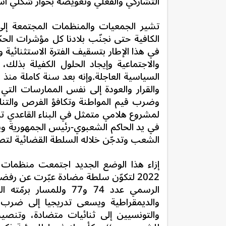
التشاركي والفعلي وتعويضه بحوار شكلي است
تشير الجمعيات والمنظمات المجتمعة إلى 
الكافية حتى نجنّب بلادنا كل مؤشرات الح
في هذا الإطار بتسقيف الفترة الاستثنائية وا
والاجتماعية وإيجاد الحلول الكفيلة بذلك،
السياسية العاجلة.وإنه بعد سنة كاملة منذ 
وضرب قيم المواطنة وتكافؤ الفرص والتن
لمشروع هلامي متمثل في البناء القاعدي ت
في يد الحاكم الشعبوي-رئيس الجمهورية و
الشعب وتدجّن خلاله السلطة القضائية لتص
2022 لتكوّن سلطة مضادة عبّرت عن رفض
الرسمي عدد 74 و77 ول
والديمقراطية ويسعى تدريجيا إلى ضرب ال
والتونسيين إلى ثنائيات متضادة، وتنص