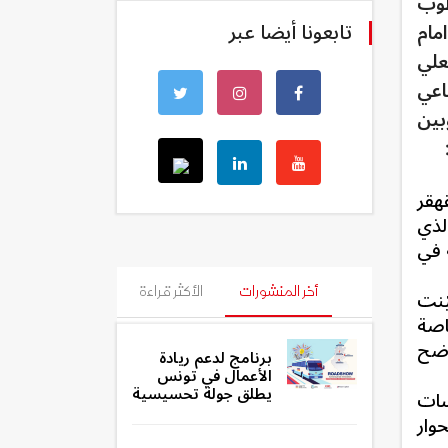
طوب
تابعونا أيضا عبر
مام
علي
اعي
بين
هقر
لذي
صة في
أخر المنشورات
الأكثر قراءة
يّنت
ة خاصة
اضح
برنامج لدعم ريادة
الأعمال في تونس
يطلق جولة تحسيسية
سات
وار