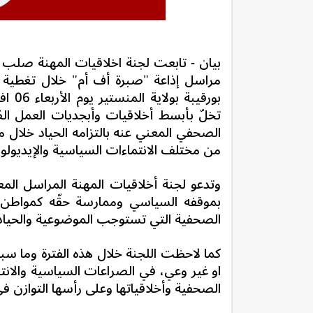
بيان - تابعت لجنة اخلاقيات المهنة صلب ال
مراسل إذاعة "صبرة أف أم" خلال تغطية إ
بورقيبة بولاية المنستير يوم الأربعاء 06 افريل2020،
تخلّ بأبسط أخلاقيات وأبجديات العمل ا
الصحفي المعني عنه بالتزامه الحياد خلال 
من مختلف الانتماءات السياسية والإيديولوج
وتدعو لجنة أخلاقيات المهنة المراسل الم
بموقفه السياسي وممارسة حقّه كمواطن 
الصحفية التي تستوجب الموضوعية والحياد 
او غير وعي، في الصراعات السياسية وال
الصحفية وأخلاقياتها وعلى رأسها التوازن في