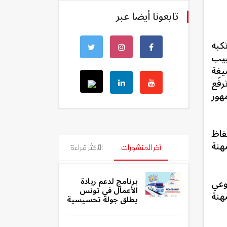
تابعونا أيضا عبر
كبه
بيب
يغة
فّع
هور
فاظ
هنة
أخر المنشورات
الأكثر قراءة
برنامج لدعم ريادة
 عن وعي
الأعمال في تونس
هنة
يطلق جولة تحسيسية