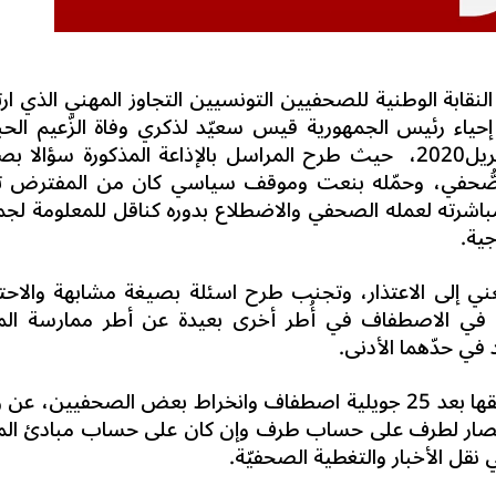
نقابة الوطنية للصحفيين التونسيين التجاوز المهني الذي ارت
حياء رئيس الجمهورية قيس سعيّد لذكري وفاة الزّعيم الح
حيث طرح المراسل بالإذاعة المذكورة سؤالا بص
لصُّحفي، وحمّله بنعت وموقف سياسي كان من المفترض تر
مباشرته لعمله الصحفي والاضطلاع بدوره كناقل للمعلومة لجم
ية.
عني إلى الاعتذار، وتجنب طرح اسئلة بصيغة مشابهة والاحت
في الاصطفاف في أُطر أخرى بعيدة عن أطر ممارسة الم
في حدّهما الأدنى.
كما لاحظت اللجنة خلال هذه الفترة وما سبقها بعد 25 جويلية اصطفاف وانخراط بعض الصحفيين،
انتصار لطرف على حساب طرف وإن كان على حساب مبادئ الم
 نقل الأخبار والتغطية الصحفيّة.