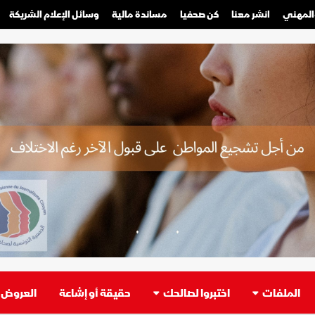
والمهني
انشر معنا
كن صحفيا
مساندة مالية
وسائل الإعلام الشريكة
صحفي محترف
صحفي مواطن
الملفات
اختبروا لصالحك
حقيقة أو إشاعة
العروض ا