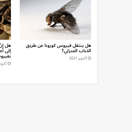
ار السنّ من
هل ينتقل فيروس كورونا عن طريق
هل إنّ
الذباب المنزلي؟
إلى أط
بفيروس
أكتوبر 2021
أكتوبر 1