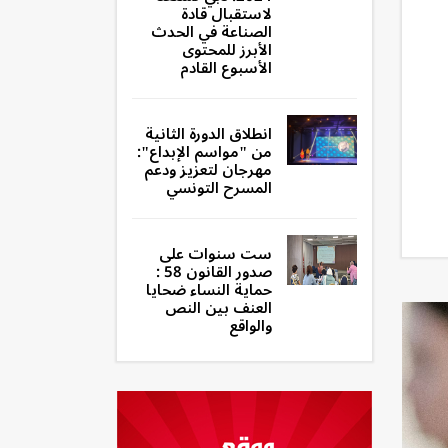
لاستقبال قادة
الصناعة في الحدث
الأبرز للمحتوى
الأسبوع القادم
انطلاق الدورة الثانية
من "مواسم الإبداع":
مهرجان لتعزيز ودعم
المسرح التونسي
ست سنوات على
صدور القانون 58 :
حماية النساء ضحايا
العنف بين النص
والواقع