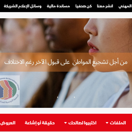
والمهني
انشر معنا
كن صحفيا
مساندة مالية
وسائل الإعلام الشريكة
صحفي محترف
صحفي مواطن
الملفات
اختبروا لصالحك
حقيقة أو إشاعة
العروض ا