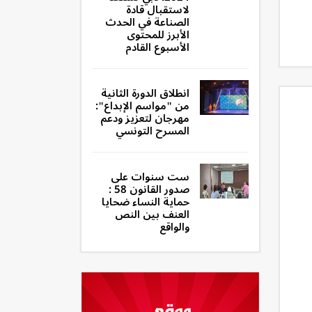
لاستقبال قادة
الصناعة في الحدث
الأبرز للمحتوى
الأسبوع القادم
انطلاق الدورة الثانية
من "مواسم الإبداع":
مهرجان لتعزيز ودعم
المسرح التونسي
ست سنوات على
صدور القانون 58 :
حماية النساء ضحايا
العنف بين النص
والواقع