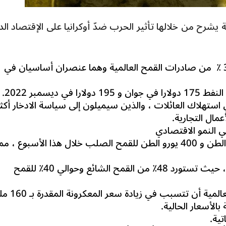
شرح من خلالها تأثير الحرب ضدّ أوكرانيا على الإقتصاد الد
من صادرات القمح العالمية وهما عنصران أساسيان في
1 دولارا
في جوان و 195 دولارا
في ديسمبر 2022.
ستهلاك العائلات ، والذين سيميلون إلى سياسة الادخار أكثر
مال التجارية.
 النمو الاقتصادي
ارتفاع سعر القمح اللين إلى 345 يورو الطن و 400 يورو الطن للقمح الصلب خلال هذا الأسبوع ، مم
تعتمد تونس بشكل كبير على الحبوب، حيث تستورد 48٪ من القمح الشائع وحوالي 40٪ للقمح
من شأن أسعار الحبوب في السوق العالمية أن ت
تية.