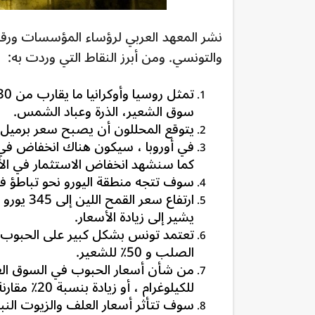
نشر
المعهد العربي لرؤساء المؤسسات ورقة ي
والتونسي. ومن أبرز النقاط التي وردت به:
تمثل روسيا وأوكرانيا ما يقارب من 30 ٪
سوق الشعير،
الذرة وعباد الشمس.
يتوقع المحللون
أن يصبح سعر برميل النفط 75
في أوروبا ، سيكون هناك انخفاض في ا
كما سنشهد انخفاض الاستثمار في الأع
سوف تتجه منطقة اليورو نحو تباطؤ في
يشير إلى زيادة الأسعار.
الصلب و 50٪ للشعير.
للكيلوغرام ، أو زيادة بنسبة 20٪ مقارنة بالأسعار الحالية.
سوف تتأثر أسعار العلف والزيوت النبا