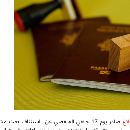
لاغ
صادر يوم 17 جانفي المنقضي عن "استئناف بعث م