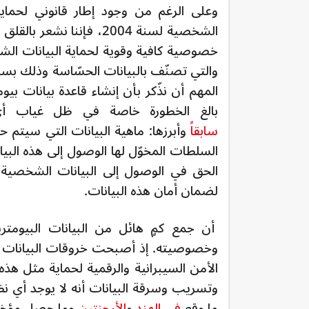
وعلى الرغم من وجود إطار قانوني لحما
الشخصية لسنة 2004، فإنن
خصوصية كافية وقوية لحماية البيانات الش
والتي تصنّف بالبيانات الحسّاسة وذلك بس
المهم أن نذّكر بأن إنشاء قاعدة بيانات بي
بالغ الخطورة خاصة في ظل غياب أي
سابقاً
وأبرزها: ماهية البيانات التي سيتم 
السلطات المخوّل لها الوصول إلى هذه الب
الحق في الوصول إلى البيانات الشخصية الم
لضمان أمان هذه البيانات.
أن جمع كمٍ هائل من البيانات البيومت
وخصوصيته. إذ أصبحت خروقات البيانات في ع
الأمن السيبرانية والرقمية لحماية مثل هذ
وتسريب وسرقة البيانات أنه لا يوجد أي نظام
ما وقع
في الهند
و
الأرجنتين
وما حصل مؤخرا