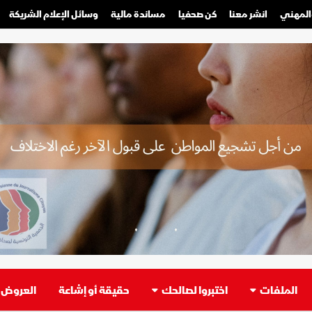
والمهني
انشر معنا
كن صحفيا
مساندة مالية
وسائل الإعلام الشريكة
صحفي محترف
صحفي مواطن
الملفات
اختبروا لصالحك
حقيقة أو إشاعة
العروض ا