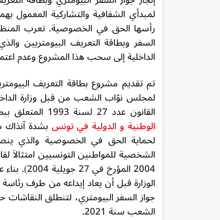
إنجاز جواز السفر البيومتري وبطاقة التعر
لمبدأي الشفافية والتشاركية المعمول به
رأسها الحق في الخصوصية. تعرب المنظما
السفر وبطاقة التعريف البيومتريين والذ
الداخلية إلى سحب هذا المشروع وعدم اعتما
تم تقديم مشروع بطاقة التعريف البيومتري
لمجلس نوّاب الشعب من قبل وزارة الداخ
القانون عدد 27 لسنة 1993 المتعلق ببطاقة التعريف الوطنية. و
الوطنية و الدولية في تونس
بشدة آنذاك مش
2004 المؤرخ في 27 جويلية 2004). بناء على ذلك، وبعد عامين،
جواز السفر البيومتري، لتنطلق النقاشات ح
الشعب سنة 2021.