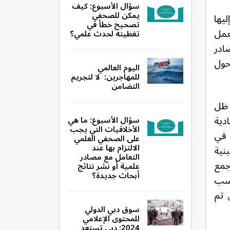
سؤال الأسبوع: كيف
يمكن للصحفي
يها
تصحيح خطأ في
عمل
تغطيته لحدث علمي؟
ادر
حول
اليوم العالمي
للمهاجرين: لا لتجريم
التضامن
 ظل
اقتصادية
سؤال الأسبوع: ما هي
الأخلاقيات التي يجب
 في
على الصحفي العلمي
الالتزام بها عند
نية
التعامل مع مصادر
جمع
علمية أو نشر نتائج
أبحاث جديدة؟
حسب
تم
سوق دبي الدولي
للمحتوى الإعلامي
2024: دبي تستعد