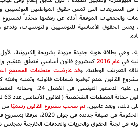
يف البيومترية وتعجيل تنفيذه"، دون سابق إعلام وفي غياب 
ما في التشريعات التي تمس حقوق المواطنين التونسيين و
ت والجمعيات الموقعة أدناه عن رفضها مجدّداً لمشروع ج
ي يمس الحقوق الأساسية للتونسيين والتونسيات، وتدعو وز
ده.
ة، وهي بطاقة هوية جديدة مزودة بشريحة إلكترونية، لأول 
لية في
عام 2016
كمشروع قانون أساسي مُتعلّق بتنقيح وإت
قد عارضت منظمات المجتمع الم
روع القانون لعدم توفيره ضمانات قانونية وتقنية وفنيّة كا
لحماية الحق في الخصوصية والذي ينص عليه الدستور التونسي في الفصل 24،
الشخصية للمواطنين التونسيين ام
تم سحب مشروع القانون رسميًا
من ق
الوزارة قبل أن يعاد إيداعه من طرف رئاسة الحكومة في صيغة جديدة في جوان 2020، م
وله في لجنة الحقوق والحريات والعلاقات الخارجية بمجلس ن