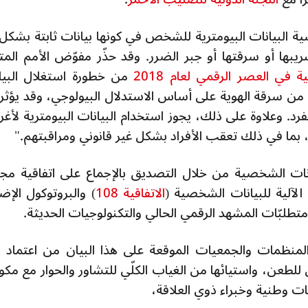
البيانات البيومترية للشخص في كونها بيانات ثابتة بشكل 
يبها أو سرقتها أو جبر الضرر. وقد حذّر مفوّض الأمم المت
في العصر الرقمي لعام 2018
من خطورة استغلال البيا
 من سرقة الهوية على أساس الاستدلال البيولوجي، وقد يؤثر 
لفرد. وعلاوة على ذلك، يجوز استخدام البيانات البيومترية لأغ
بما في ذلك تعقب الأفراد بشكل غير قانوني ومراقبتهم."
لبيانات الشخصية من خلال التصديق بالإجماع على اتفاقية م
 الآلية للبيانات الشخصية (
الاتفاقية 108
) والبروتوكول الإض
متطلبّات المشهد الرقمي الحالي والتكنولوجيات الحديثة.
لمنظمات والجمعيات الموقعة على هذا البيان من اعتماد
طعن، واستيائها من الغياب الكلّي للتشاور والحوار مع مكو
ات وطنية وخبراء ذوي العلاقة،