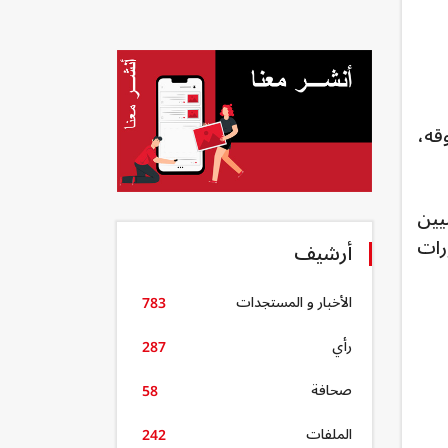
قه،
يين
رات
أرشيف
الأخبار و المستجدات
783
رأي
287
صحافة
58
الملفات
242