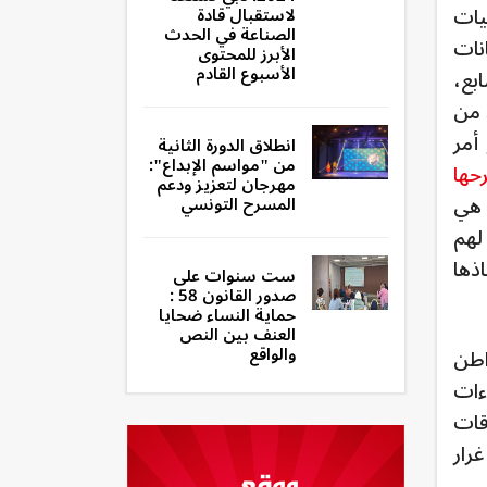
يات
لاستقبال قادة
الصناعة في الحدث
انات
الأبرز للمحتوى
الأسبوع القادم
بع،
 من
أمر
انطلاق الدورة الثانية
من "مواسم الإبداع":
حها
مهرجان لتعزيز ودعم
 هي
المسرح التونسي
لهم
ذها
ست سنوات على
صدور القانون 58 :
حماية النساء ضحايا
العنف بين النص
والواقع
اطن
ءات
قات
رار