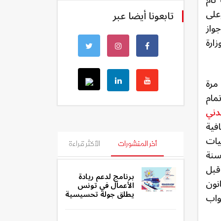
تام
على
تابعونا أيضا عبر
واز
ارة
مرة
مام
دني
فية
 وحماية المعطيات
أخر المنشورات
الأكثر قراءة
تثالاَ لقانون حماية المعطيات الشخصية (القانون الأساسي عدد 63 لسنة
بل
برنامج لدعم ريادة
رفقا بمشروع قانون
الأعمال في تونس
يطلق جولة تحسيسية
واب