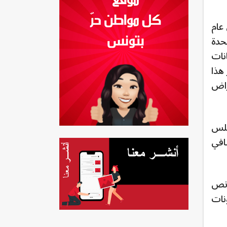
عام
حدة
نات
هذا
راض
جلس
افي
 نص
نات