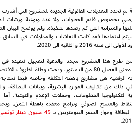
لم تحدد التعديلات القانونية الجديدة للمشروع التي أشارت إل
 زمني بخصوص قادم الخطوات، ولا عدد ونوعية ورشات ال
ها والميزانية التي تم رصدها لتنفيذه. ولم يوضح البيان الص
سيتم اعتمادها فقد كانت النقاشات والمداولات في السابق 
201 و الثانية الى 2020.
ن طرح هذا المشروع مجددا والدعوة لتعجيل تنفيذه في
الأحكام الاستثنائية التي تعيشها البلاد على معنى الفصل 80 من الدستور، وتحت وطأة الظروف ال
ة الرقمية هي مشاريع باهظة التكلفة وخاصة فيما تحتاجه
في ذلك من تكاليف الموارد البشرية، وبيانات البطاقة، والب
ية لتكنولوجيا المعلومات، وحملات الإعلام والتوعية. أما 
لالتقاط والمسح الضوئي وبرامج معقدة باهظة الثمن. وب
البطاقة وجواز السفر البيومتريين بـ
45 مليون دينار تونسي