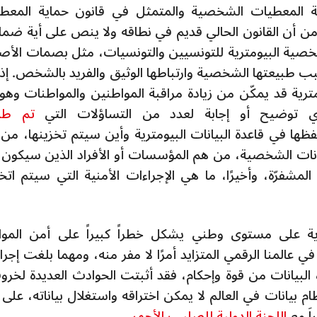
ية المعطيات الشخصية والمتمثل في قانون حماية المعط
ا نشعر بالقلق من أن القانون الحالي قديم في نطاقه ولا ينص على أية ضم
خصية البيومترية للتونسيين والتونسيات، مثل بصمات الأصا
بب طبيعتها الشخصية وارتباطها الوثيق والفريد بالشخص. إذ
ومترية قد يمكّن من زيادة مراقبة المواطنين والمواطنات وهو 
 توضيح أو إجابة لعدد من التساؤلات التي
تم طر
حفظها في قاعدة البيانات البيومترية وأين سيتم تخزينها، من
يانات الشخصية، من هم المؤسسات أو الأفراد الذين سيكون 
شفرّة، وأخيرًا، ما هي الإجراءات الأمنية التي سيتم اتخا
رية على مستوى وطني يشكل خطراً كبيراً على أمن المو
المنا الرقمي المتزايد أمرًا لا مفر منه، ومهما بلغت إجرا
ه البيانات من قوة وإحكام، فقد أثبتت الحوادث العديدة لخرو
 بيانات في العالم لا يمكن اختراقه واستغلال بياناته، على غ
َ مع
اللجنة الدولية للصليب الأحمر
.