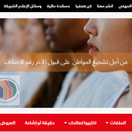
والمهني
انشر معنا
كن صحفيا
مساندة مالية
وسائل الإعلام الشريكة
صحفي محترف
صحفي مواطن
الملفات
اختبروا لصالحك
حقيقة أو إشاعة
العروض ا