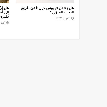
ار السنّ من
هل ينتقل فيروس كورونا عن طريق
هل إنّ
الذباب المنزلي؟
إلى أط
بفيروس
أكتوبر 2021
أكتوبر 1