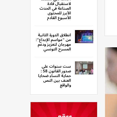
لاستقبال قادة
الصناعة في الحدث
الأبرز للمحتوى
الأسبوع القادم
انطلاق الدورة الثانية
من "مواسم الإبداع":
مهرجان لتعزيز ودعم
المسرح التونسي
ست سنوات على
صدور القانون 58 :
حماية النساء ضحايا
العنف بين النص
والواقع