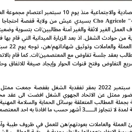
بيان- يتابع المنتدى التونسي للحقوق الاقتصادية والاجتماعية منذ يوم 10 سبتمبر اعتصام م
والعاملات بشركة "ساي هاش أو الفلاحية" Cho Agricole بسيدي عيش من ولاية قفصة احتج
العمل الغير لائقة والغير آمنة مطالبين/ات بتسوية وضعيت
ة من حوادث الشغل. اذ بعد الزيارة الميدانية التي قام بها ف
المنتدى للاعتصام والاستماع الى مشاغل العملة وال
 وطالب بعقد جلسة تفاوض مع المعتصمين/ات. كما قام بالات
ريع التفاوض وفتح قنوات الحوار وإيجاد صيغة للاتفاق وحل
انعقدت جلسة تفاوض صباح الاربعاء 28 سبتمبر 2022 بمقر تفقدية الشغل بقفصة جمعت 
ضور ممثل عن الاتحاد الجهوي الشغل افضت الى عقد م
 بجملة المطالب المتعلقة بوسائل الحماية والسلامة المهنية
هر حسب ما افادنا به احد المعتصمين.
نئ العملة والعاملات بعودتهم/هن للعمل في ظروف طيبة وآم
بضرورة الإيفاء بتعهداتها والنظر بجدية في بقية المطالب الشغ