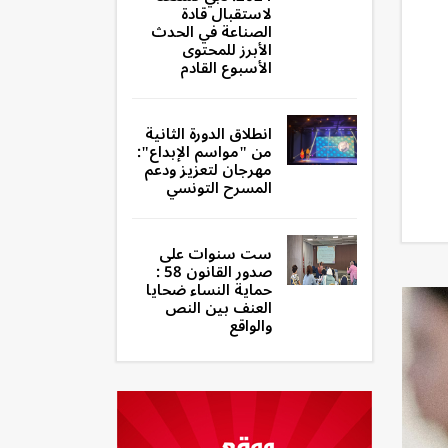
لاستقبال قادة
الصناعة في الحدث
الأبرز للمحتوى
الأسبوع القادم
انطلاق الدورة الثانية
من "مواسم الإبداع":
مهرجان لتعزيز ودعم
المسرح التونسي
ست سنوات على
صدور القانون 58 :
حماية النساء ضحايا
العنف بين النص
والواقع