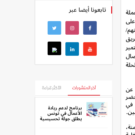
تابعونا أيضا عبر
جموعة العملة
اجا على
هم/
ريق
عاملات وتوثيق شهاداتهم/هن، توجه يوم 22 سبتمبر
صال
حلة
ممثل عن
أخر المنشورات
الأكثر قراءة
حضر
 في
برنامج لدعم ريادة
الأعمال في تونس
يطلق جولة تحسيسية
نة،
لية