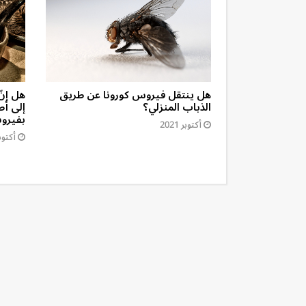
ار السنّ من
هل ينتقل فيروس كورونا عن طريق
هل إنّ
الذباب المنزلي؟
إلى أط
بفيروس
أكتوبر 2021
أكتوبر 1