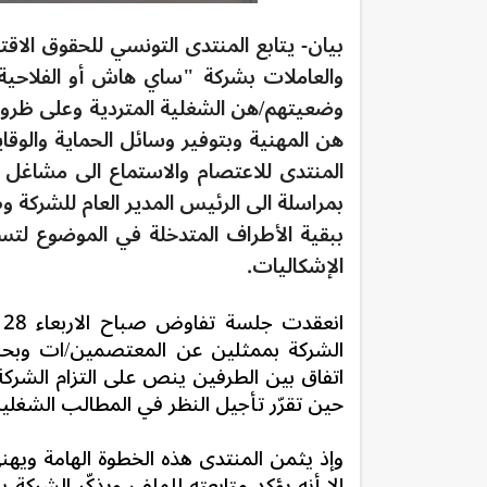
وضعيتهم/هن الشغلية المتردية وعلى ظروف 
هن المهنية وبتوفير وسائل الحماية والوقاي
بمراسلة الى الرئيس المدير العام للشركة
ببقية الأطراف المتدخلة في الموضوع لتس
الإشكاليات.
الشركة بممثلين عن المعتصمين/ات وبح
اتفاق بين الطرفين ينص على التزام الشركة
حين تقرّر تأجيل النظر في المطالب الشغلية لمدة لا تتجاوز الــــــ3 أش
وإذ يثمن المنتدى هذه الخطوة الهامة ويه
إلا أنه يؤكد متابعته للملف ويذكّر الشركة 