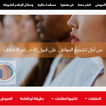
والمهني
انشر معنا
كن صحفيا
مساندة مالية
وسائل الإعلام الشريكة
صحفي محترف
صحفي مواطن
الملفات
اختبروا لصالحك
حقيقة أو إشاعة
العروض ا