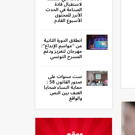
لاستقبال قادة
الصناعة في الحدث
الأبرز للمحتوى
الأسبوع القادم
انطلاق الدورة الثانية
من "مواسم الإبداع":
مهرجان لتعزيز ودعم
المسرح التونسي
ست سنوات على
صدور القانون 58 :
حماية النساء ضحايا
العنف بين النص
والواقع