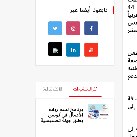
تونس على نفس عدد الدرجات في مؤشر مدركات الفساد مقارنة بالسنة الفارطة حيث تحصلت على 44
تابعونا أيضا عبر
ربياً
نفس
عشر
لطعن
صفة
نية
دعم
أخر المنشورات
الأكثر قراءة
افة
إلى
برنامج لدعم ريادة
الأعمال في تونس
يطلق جولة تحسيسية
إلى
يحل