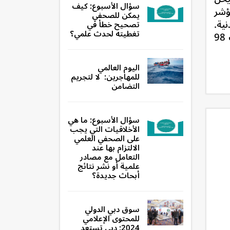
سؤال الأسبوع: كيف
مؤشر
يمكن للصحفي
 المدنية.
تصحيح خطأ في
تغطيته لحدث علمي؟
علاوة على ذلك، من أصل 331 حالة مسجلة لمدافعين عن حقوق الإنسان قتلوا في عام 2020، وقعت 98
اليوم العالمي
للمهاجرين: لا لتجريم
التضامن
سؤال الأسبوع: ما هي
الأخلاقيات التي يجب
على الصحفي العلمي
الالتزام بها عند
التعامل مع مصادر
علمية أو نشر نتائج
أبحاث جديدة؟
سوق دبي الدولي
للمحتوى الإعلامي
2024: دبي تستعد