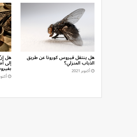
ار السنّ من
هل ينتقل فيروس كورونا عن طريق
هل إنّ
الذباب المنزلي؟
إلى أط
بفيروس
أكتوبر 2021
أكتوبر 1