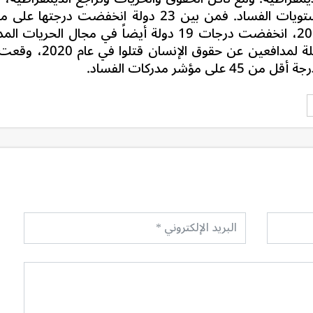
ستويات الفساد.
فمن بين 23 دولة انخفضت درجتها على 
مدركات الفساد بشكل ملحوظ منذ عام 2012، انخفضت درجات 19 دولة أيضاً في مجال الحريات
شر مدركات الفساد.