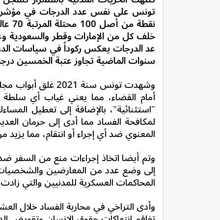
نقطة من أصل 100 محتلة المرتبة 70
خلف كل من الإمارات وقطر والسعودية وع
عد الدرجات يعكس ركوداً في سياسات الدو
سنوات الماضية تجاوز عتبة الخمسين درجة
وشهدت تونس سنة 21
أمام القضاء، مما يعني غياب أي سلطة ر
"استثنائية"، بالإضافة إلى تعطيل المساءلة
لمكافحة الفساد مما أدى إلى حرمان العديد
المعنوي ضد أي إجراء أو انتقام، مما يزيد 
وتم أيضا اتخاذ إجراءات منع من السفر ضد ع
إلى وضع عدد من المعارضين والشخصيات ال
المحاكمات العسكرية للمدنيين والتي زادت وتير
وأدى التراخي في محاربة الفساد خلال العشر
تفاقم انتهاكات حقوق الإنسان وتقويض الدي