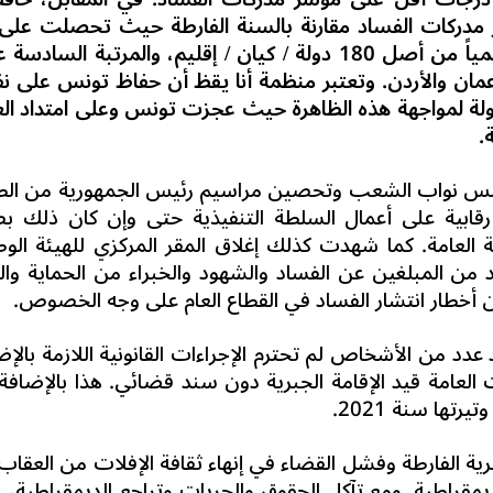
عالمياً من أصل 180 دولة / كيان / إقليم، والمرتبة السادسة ع
مان والأردن. وتعتبر منظمة أنا يقظ أن حفاظ تونس على 
لة لمواجهة هذه الظاهرة حيث عجزت تونس وعلى امتداد ال
.
20 غلق أبواب مجلس نواب الشعب وتحصين مراسيم رئيس الجمهورية من ا
قابية على أعمال السلطة التنفيذية حتى وإن كان ذلك ب
 العامة.
كما شهدت كذلك إغلاق المقر المركزي للهيئة الوط
 من المبلغين عن الفساد والشهود والخبراء من الحماية وال
من أخطار انتشار الفساد في القطاع العام على وجه الخصوص.
دد من الأشخاص لم تحترم الإجراءات القانونية اللازمة بالإض
عامة قيد الإقامة الجبرية دون سند قضائي. هذا بالإضافة 
تها سنة 2021.
ية الفارطة وفشل القضاء في إنهاء ثقافة الإفلات من العقاب 
مقراطية. ومع تآكل الحقوق والحريات وتراجع الديمقراطية، 