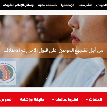
والمهني
انشر معنا
كن صحفيا
مساندة مالية
وسائل الإعلام الشريكة
صحفي محترف
صحفي مواطن
الملفات
اختبروا لصالحك
حقيقة أو إشاعة
العروض ا