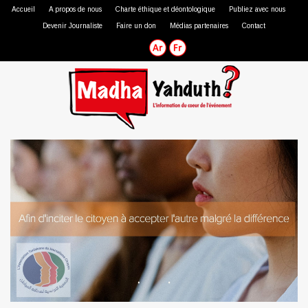
Accueil
A propos de nous
Charte éthique et déontologique
Publiez avec nous
Devenir Journaliste
Faire un don
Médias partenaires
Contact
Journaliste professionnel
Journaliste citoyen