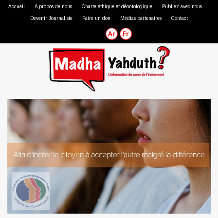
Accueil
A propos de nous
Charte éthique et déontologique
Publiez avec nous
Devenir Journaliste
Faire un don
Médias partenaires
Contact
Journaliste professionnel
Journaliste citoyen