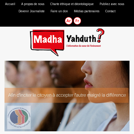
Accueil
A propos de nous
Charte éthique et déontologique
Publiez avec nous
Devenir Journaliste
Faire un don
Médias partenaires
Contact
Journaliste professionnel
Journaliste citoyen