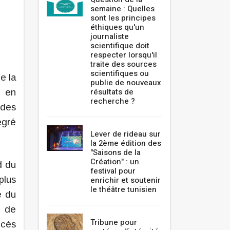
semaine : Quelles
sont les principes
éthiques qu'un
journaliste
scientifique doit
respecter lorsqu'il
traite des sources
scientifiques ou
e la
publie de nouveaux
résultats de
x en
recherche ?
 des
egré
Lever de rideau sur
la 2ème édition des
"Saisons de la
Création" : un
d du
festival pour
plus
enrichir et soutenir
le théâtre tunisien
e du
e de
Tribune pour
ccès