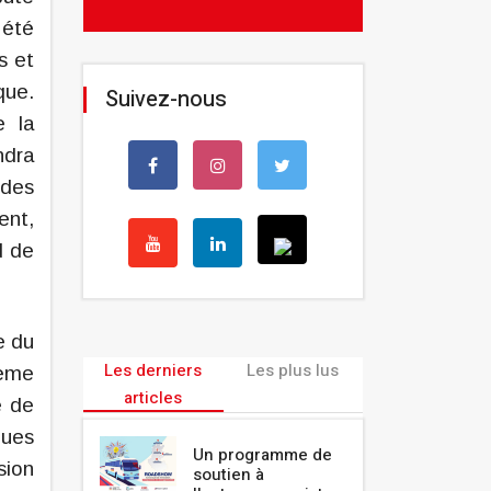
 été
s et
que.
Suivez-nous
e la
ndra
 des
ent,
d de
e du
Les derniers
Les plus lus
ième
articles
e de
ques
Un programme de
sion
soutien à