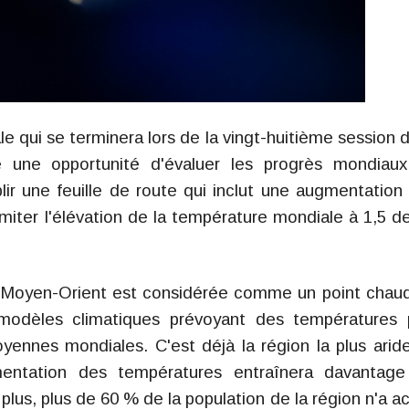
ale qui se terminera lors de la vingt-huitième session d
e une opportunité d'évaluer les progrès mondiau
blir une feuille de route qui inclut une augmentation
imiter l'élévation de la température mondiale à 1,5 d
du Moyen-Orient est considérée comme un point chau
modèles climatiques prévoyant des températures 
ennes mondiales. C'est déjà la région la plus arid
mentation des températures entraînera davantag
lus, plus de 60 % de la population de la région n'a a