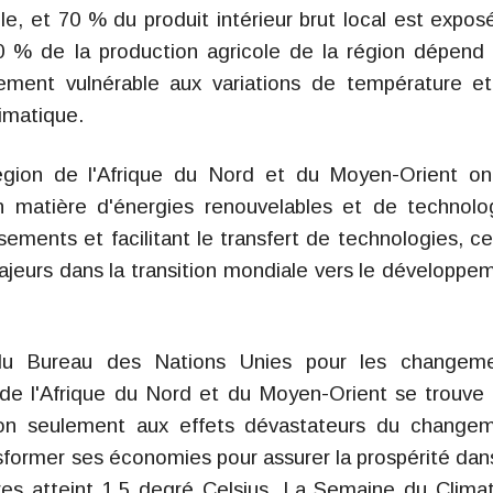
le, et 70 % du produit intérieur brut local est expos
0 % de la production agricole de la région dépend
êmement vulnérable aux variations de température e
imatique.
gion de l'Afrique du Nord et du Moyen-Orient on
n matière d'énergies renouvelables et de technolo
ssements et facilitant le transfert de technologies, ce
jeurs dans la transition mondiale vers le développe
f du Bureau des Nations Unies pour les changem
 de l'Afrique du Nord et du Moyen-Orient se trouve 
non seulement aux effets dévastateurs du change
nsformer ses économies pour assurer la prospérité dan
s atteint 1,5 degré Celsius. La Semaine du Clima