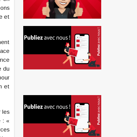
ions
e et
ment
nace
ence
e du
pour
n et
 les
 : «
rces