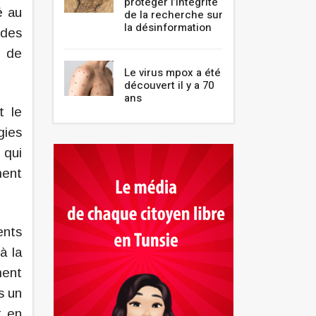
protéger l’intégrité
é au
de la recherche sur
la désinformation
 des
t de
Le virus mpox a été
découvert il y a 70
ans
t le
gies
 qui
ment
ents
à la
ment
s un
t en