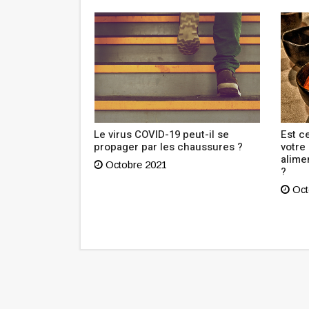
outien à
Le virus COVID-19 peut-il se
Est ce
n Tunisie lance
propager par les chaussures ?
votre
sibilisation
alime
Octobre 2021
?
Oct