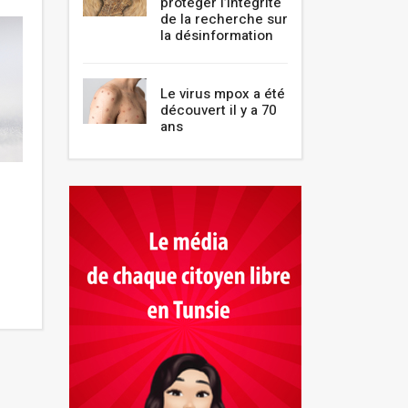
protéger l’intégrité
de la recherche sur
la désinformation
Le virus mpox a été
découvert il y a 70
ans
Les personnes âgées
L’association « A
embarquent de nouveaux aux
11ème édition de
centres de vaccination
artistique Hors-L
Novembre 2021
Novembre 2021