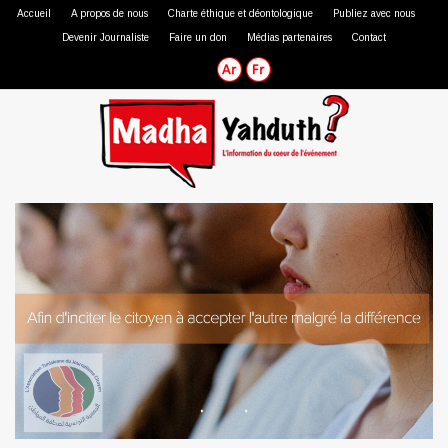
Accueil
A propos de nous
Charte éthique et déontologique
Publiez avec nous
Devenir Journaliste
Faire un don
Médias partenaires
Contact
Journaliste professionnel
Journaliste citoyen