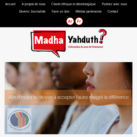
Accueil
A propos de nous
Charte éthique et déontologique
Publiez avec nous
Devenir Journaliste
Faire un don
Médias partenaires
Contact
Journaliste professionnel
Journaliste citoyen