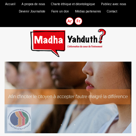
Accueil
A propos de nous
Charte éthique et déontologique
Publiez avec nous
Devenir Journaliste
Faire un don
Médias partenaires
Contact
Journaliste professionnel
Journaliste citoyen