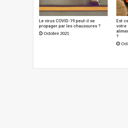
outien à
Le virus COVID-19 peut-il se
Est ce
n Tunisie lance
propager par les chaussures ?
votre
sibilisation
alime
Octobre 2021
?
Oct