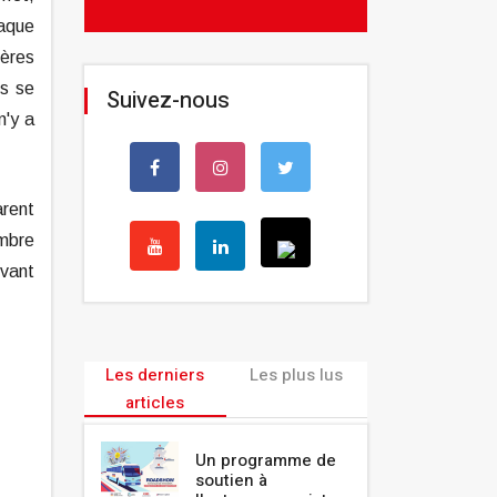
taque
ières
ns se
Suivez-nous
n'y a
arent
ombre
ivant
Les derniers
Les plus lus
articles
Un programme de
soutien à