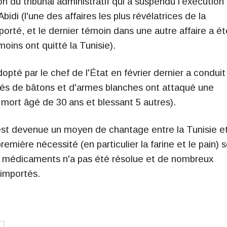
on du tribunal administratif qui a suspendu l'exécution
idi (l'une des affaires les plus révélatrices de la
eporté, et le dernier témoin dans une autre affaire a ét
moins ont quitté la Tunisie).
pté par le chef de l'État en février dernier a conduit
més de bâtons et d'armes blanches ont attaqué une
 mort âgé de 30 ans et blessant 5 autres).
 est devenue un moyen de chantage entre la Tunisie e
emière nécessité (en particulier la farine et le pain) 
des médicaments n'a pas été résolue et de nombreux
importés.