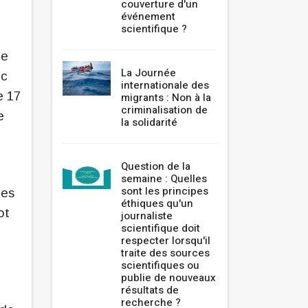
couverture d'un
événement
scientifique ?
le
La Journée
ec
internationale des
e 17
migrants : Non à la
criminalisation de
e
la solidarité
Question de la
semaine : Quelles
sont les principes
des
éthiques qu'un
ot
journaliste
scientifique doit
respecter lorsqu'il
traite des sources
scientifiques ou
publie de nouveaux
résultats de
recherche ?