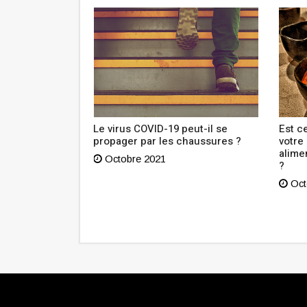
outien à
Le virus COVID-19 peut-il se
Est ce
n Tunisie lance
propager par les chaussures ?
votre
sibilisation
alime
Octobre 2021
?
Oct