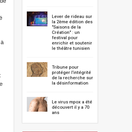
 de
Lever de rideau sur
é
la 2ème édition des
"Saisons de la
Création" : un
festival pour
 à
enrichir et soutenir
le théâtre tunisien
Tribune pour
protéger l’intégrité
t
de la recherche sur
la désinformation
se
Le virus mpox a été
découvert il y a 70
ans