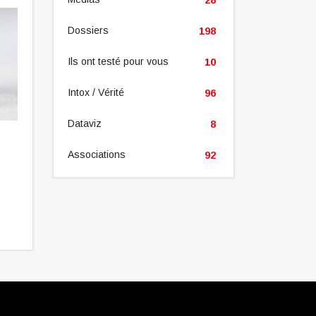
Dossiers
198
Ils ont testé pour vous
10
Intox / Vérité
96
Dataviz
8
Les personnes âgées
L’association « A
embarquent de nouveaux aux
11ème édition de
Associations
92
centres de vaccination
artistique Hors-L
Novembre 2021
Novembre 2021