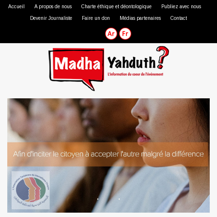
Accueil
A propos de nous
Charte éthique et déontologique
Publiez avec nous
Devenir Journaliste
Faire un don
Médias partenaires
Contact
Journaliste professionnel
Journaliste citoyen