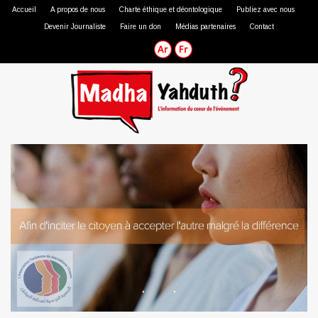
Accueil
A propos de nous
Charte éthique et déontologique
Publiez avec nous
Devenir Journaliste
Faire un don
Médias partenaires
Contact
Journaliste professionnel
Journaliste citoyen