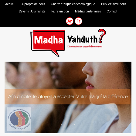
Accueil
A propos de nous
Charte éthique et déontologique
Publiez avec nous
Devenir Journaliste
Faire un don
Médias partenaires
Contact
Journaliste professionnel
Journaliste citoyen