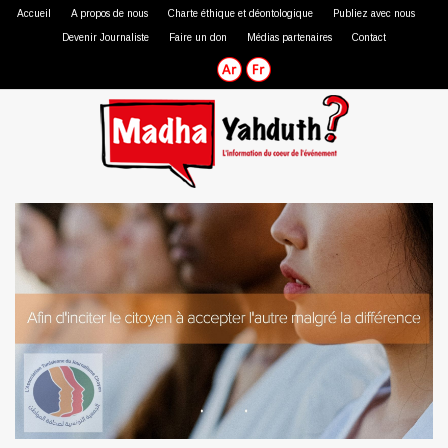
Accueil
A propos de nous
Charte éthique et déontologique
Publiez avec nous
Devenir Journaliste
Faire un don
Médias partenaires
Contact
Journaliste professionnel
Journaliste citoyen