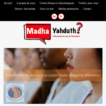
Accueil
A propos de nous
Charte éthique et déontologique
Publiez avec nous
Devenir Journaliste
Faire un don
Médias partenaires
Contact
Journaliste professionnel
Journaliste citoyen