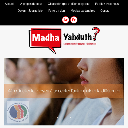
Accueil
A propos de nous
Charte éthique et déontologique
Publiez avec nous
Devenir Journaliste
Faire un don
Médias partenaires
Contact
Journaliste professionnel
Journaliste citoyen