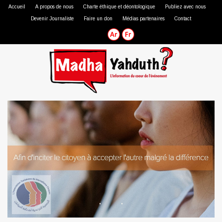
Accueil
A propos de nous
Charte éthique et déontologique
Publiez avec nous
Devenir Journaliste
Faire un don
Médias partenaires
Contact
Journaliste professionnel
Journaliste citoyen