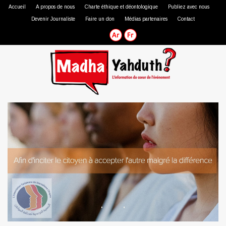
Accueil
A propos de nous
Charte éthique et déontologique
Publiez avec nous
Devenir Journaliste
Faire un don
Médias partenaires
Contact
Journaliste professionnel
Journaliste citoyen