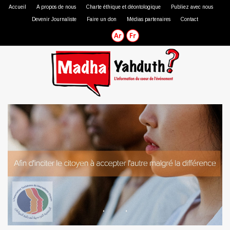
Accueil
A propos de nous
Charte éthique et déontologique
Publiez avec nous
Devenir Journaliste
Faire un don
Médias partenaires
Contact
Journaliste professionnel
Journaliste citoyen