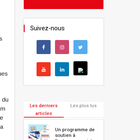
Suivez-nous
s
ues
 du
Les derniers
Les plus lus
rum
articles
de
la
Un programme de
soutien à