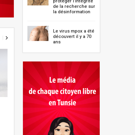
protéger l’intégrité
de la recherche sur
la désinformation
Le virus mpox a été
découvert il y a 70
ans
Les personnes âgées
L’association « A
embarquent de nouveaux aux
11ème édition de
centres de vaccination
artistique Hors-L
Novembre 2021
Novembre 2021