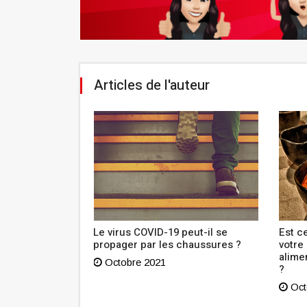
Articles de l'auteur
outien à
Le virus COVID-19 peut-il se
Est ce
n Tunisie lance
propager par les chaussures ?
votre
sibilisation
alime
Octobre 2021
?
Oct