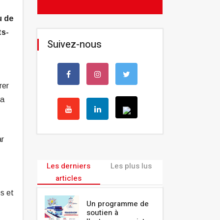
u de
ts-
Suivez-nous
rer
la
ar
Les derniers
Les plus lus
articles
s et
Un programme de
soutien à