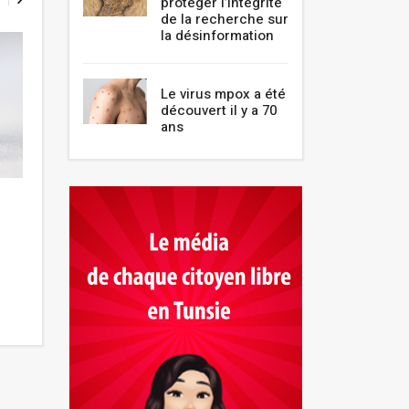
protéger l’intégrité
de la recherche sur
la désinformation
Le virus mpox a été
découvert il y a 70
ans
Les personnes âgées
L’association « A
embarquent de nouveaux aux
11ème édition de
centres de vaccination
artistique Hors-L
Novembre 2021
Novembre 2021