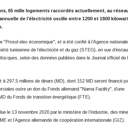
 ans, 65 mille logements raccordés actuellement, au résea
nuelle de l’électricité oscille entre 1200 et 1800 kilowat
s.
e "Prosol elec économique", et a été confié à l’Agence nationale
iété tunisienne de l’électricité et du gaz (STEG), en vue d’instau
ïques, selon des données publiées dans le Journal officiel de 
nt à 297,5 millions de dinars (MD), dont 152 MD seront financé p
ciales outre un don du Fonds allemand "Nama Facility", d’une
MD du Fonds de transition énergétique (FTE).
ue le 13 novembre 2020 par le ministère de l’Industrie, des mine
ANME et l’Agence allemande de coopération internationale (GIZ).