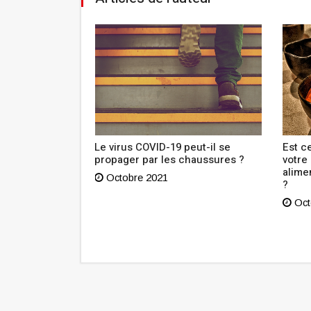
outien à
Le virus COVID-19 peut-il se
Est ce
n Tunisie lance
propager par les chaussures ?
votre
sibilisation
alime
Octobre 2021
?
Oct