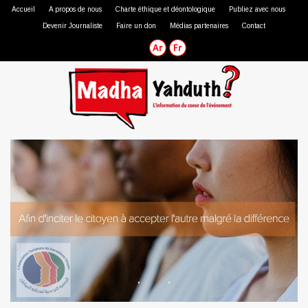
Accueil
A propos de nous
Charte éthique et déontologique
Publiez avec nous
Devenir Journaliste
Faire un don
Médias partenaires
Contact
Journaliste professionnel
Journaliste citoyen