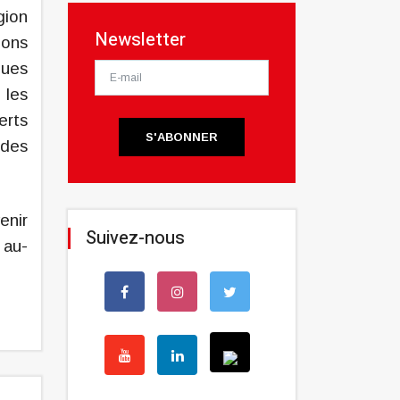
gion
Newsletter
ions
ques
 les
rts
S'ABONNER
 des
enir
Suivez-nous
 au-