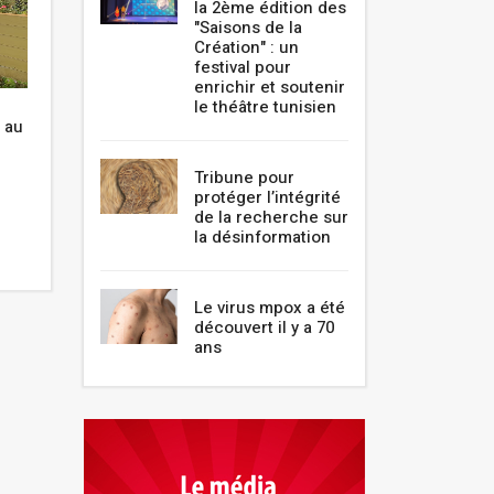
la 2ème édition des
"Saisons de la
Création" : un
festival pour
enrichir et soutenir
le théâtre tunisien
Est-ce que le passeport vaccinal
Les vacances ver
 au
est obligatoire en Tunisie?
Belvédère, et c'es
Décembre 2021
Décembre 2021
Tribune pour
protéger l’intégrité
de la recherche sur
la désinformation
Le virus mpox a été
découvert il y a 70
ans