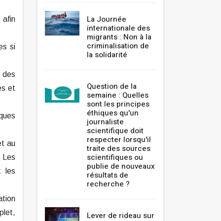
La Journée
 afin
internationale des
migrants : Non à la
criminalisation de
es si
la solidarité
r des
Question de la
és et
semaine : Quelles
sont les principes
éthiques qu'un
iques
journaliste
scientifique doit
respecter lorsqu'il
et au
traite des sources
scientifiques ou
 Les
publie de nouveaux
 les
résultats de
recherche ?
ation
plet,
Lever de rideau sur