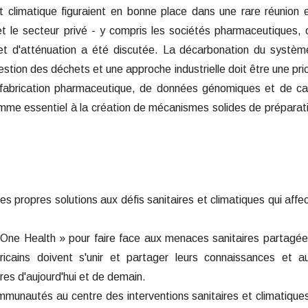
t climatique figuraient en bonne place dans une rare réunion 
t le secteur privé - y compris les sociétés pharmaceutiques, 
on et d'atténuation a été discutée. La décarbonation du systè
tion des déchets et une approche industrielle doit être une prio
e fabrication pharmaceutique, de données génomiques et de c
mme essentiel à la création de mécanismes solides de préparat
es propres solutions aux défis sanitaires et climatiques qui affe
ne Health » pour faire face aux menaces sanitaires partagé
ricains doivent s'unir et partager leurs connaissances et a
ires d'aujourd'hui et de demain.
unautés au centre des interventions sanitaires et climatique