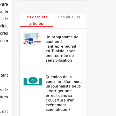
entre
où la
Les derniers
Les plus lus
me de
articles
rité.
adres
Un programme de
ion à
soutien à
l'entrepreneuriat
en Tunisie lance
une tournée de
sensibilisation
ctent
Question de la
semaine : Comment
un journaliste peut-
es de
il corriger une
erreur dans sa
utres
couverture d'un
événement
scientifique ?
s est