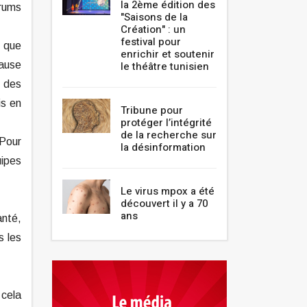
la 2ème édition des
orums
"Saisons de la
Création" : un
festival pour
t que
enrichir et soutenir
cause
le théâtre tunisien
e des
is en
Tribune pour
protéger l’intégrité
de la recherche sur
 Pour
la désinformation
uipes
Le virus mpox a été
découvert il y a 70
ans
anté,
s les
 cela