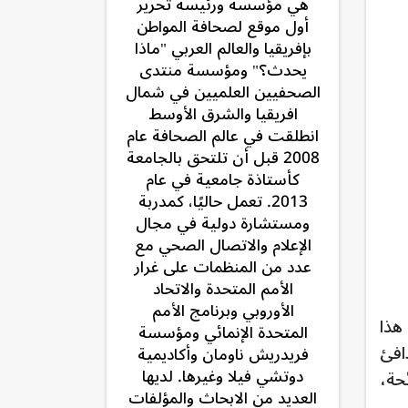
هي مؤسسة ورئيسة تحرير
أول موقع لصحافة المواطن
بإفريقيا والعالم العربي "ماذا
يحدث؟" ومؤسسة منتدى
الصحفيين العلميين في شمال
افريقيا والشرق الأوسط
انطلقت في عالم الصحافة عام
2008 قبل أن تلتحق بالجامعة
كأستاذة جامعية في عام
2013. تعمل حاليًا، كمدربة
ومستشارة دولية في مجال
الإعلام والاتصال الصحي مع
عدد من المنظمات على غرار
الأمم المتحدة والاتحاد
الأوروبي وبرنامج الأمم
ابات هذا
المتحدة الإنمائي ومؤسسة
افئ
فريدريش ناومان وأكاديمية
دوتشي فيلا وغيرها. لديها
حة،
العديد من الابحاث والمؤلفات