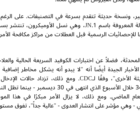
مر فيروس الكوفيد-19 في التغير، ونسخة حديثة تتقدم بسرعة في التصنيفات. على الر
أنها ظهرت فقط في سبتمبر، إلا أن السلالة المعروفة باسم JN.1، وهي نسل الأوميكرون، تنت
حالات، وفقًا للإحصائيات الرسمية قبل العطلات من مراكز مكافحة الأ
المحدثة، فضلاً عن اختبارات الكوفيد السريعة الحالية والعلا
 الأخبار الجيدة أيضًا أنه "لا يبدو أنه يشكل مخاطر إضافية 
الصحة العامة بما يتجاوز المتغيرات الحديثة الأخرى"، وفقًا لـCDC. ومع ذلك، تزداد حالات 
المستشفيات الجديدة لـكوفيد-19 - 34,798 خلال الأسبوع الذي انتهى في 30 ديسمبر - بين
م الماضي. ومع ذلك، لا يزال الأمر مبكرًا في هذا المو
 وهي مؤشر على انتشار العدوى - "عالية جداً"، تفوق مستو