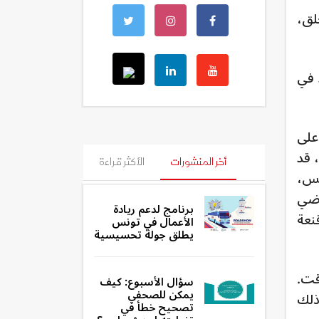
لق،
 في
 على
 قد
أخر المنشورات
الأكثر قراءة
تس،
اضي
برنامج لدعم ريادة
كثر حماية. الأقنعة
الأعمال في تونس
يطلق جولة تحسيسية
قت.
سؤال الأسبوع: كيف
يمكن للصحفي
ما في ذلك
تصحيح خطأ في