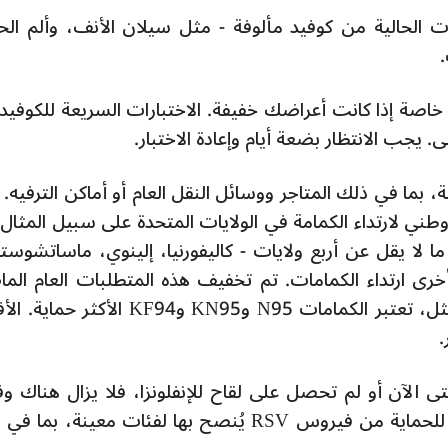
ت الحالية من كوفيد مألوفة - مثل سيلان الأنف، وألم الح
ة، خاصة إذا كانت أعراضك خفيفة. الاختبارات السريعة للكوفيد
. يجب الانتظار بضعة أيام وإعادة الاختبار.
مة، بما في ذلك المتاجر ووسائل النقل العام أو أماكن الترفيه.
طني لارتداء الكمامة في الولايات المتحدة على سبيل المثال،
ا يقل عن أربع ولايات - كاليفورنيا، إلينوي، ماساتشوس
رى ارتداء الكمامات. تم تخفيف هذه المتطلبات العام الم
عندما انتهى رسميًا الطوارئ الصحية. وبالمثل، تعتبر الكمامات N95 وKN95 وKF94 الأ
.
د حتى الآن أو لم تحصل على لقاح للإنفلونزا، فلا يزال هناك و
هناك أيضًا لقاحات وأجسام مضادة جديدة للحماية من فيروس RSV يُنصح بها لفئات معينة، ب