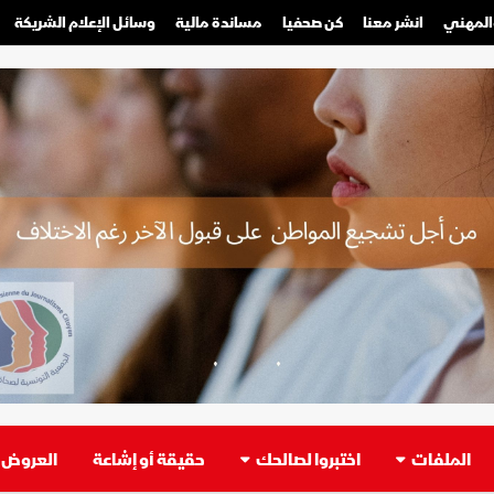
والمهني
انشر معنا
كن صحفيا
مساندة مالية
وسائل الإعلام الشريكة
صحفي محترف
صحفي مواطن
الملفات
اختبروا لصالحك
حقيقة أو إشاعة
العروض ا