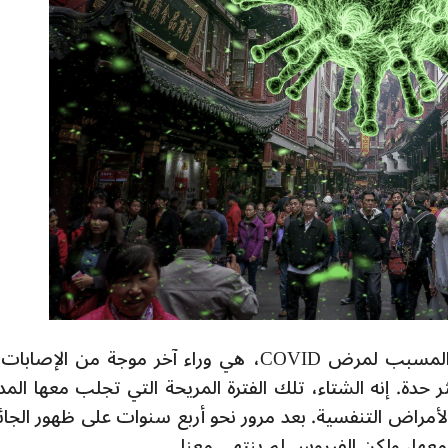
سلالة جديدة من فيروس SARS-CoV-2 المسبب لمرض COVID، هي وراء آخر موجة من الإص
ر حدة. إنه الشتاء، تلك الفترة المريحة التي تجلب معها المد
لأمراض التنفسية. بعد مرور نحو أربع سنوات على ظهور الجائ
معها، ولكن الفيروس لم ينتهي معنا.