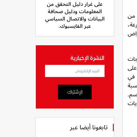
على غرار دليل التحقق من
المعلومات ودليل صحافة
غم من
البيانات والاتصال السياسي
شر بسرعة،
عبر الفايسبوك.
مراض
جات
النشرة الإخبارية
على
الإدخال في
ما تظل النسبة
الإشتراك
سم.
يات
تابعونا أيضا عبر