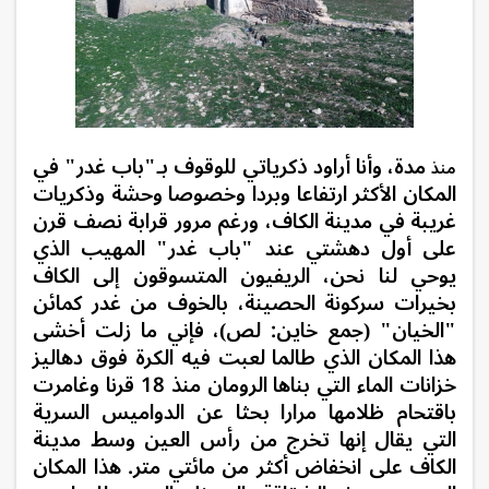
مدة، وأنا أراود ذكرياتي للوقوف بـ"باب غدر" في
منذ
المكان الأكثر ارتفاعا وبردا وخصوصا وحشة وذكريات
غريبة في مدينة الكاف، ورغم مرور قرابة نصف قرن
على أول دهشتي عند "باب غدر" المهيب الذي
يوحي لنا نحن، الريفيون المتسوقون إلى الكاف
بخيرات سركونة الحصينة، بالخوف من غدر كمائن
"الخيان" (جمع خاين: لص)، فإني ما زلت أخشى
هذا المكان الذي طالما لعبت فيه الكرة فوق دهاليز
خزانات الماء التي بناها الرومان منذ 18 قرنا وغامرت
باقتحام ظلامها مرارا بحثا عن الدواميس السرية
التي يقال إنها تخرج من رأس العين وسط مدينة
الكاف على انخفاض أكثر من مائتي متر. هذا المكان