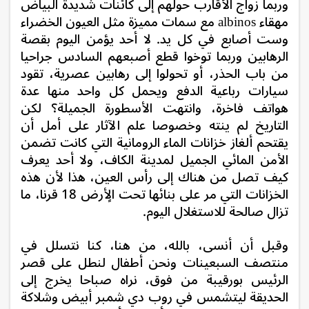
وربما زواج الأقارب حولهم إلى كائنات شديدة البياض
مهقاء albinos مع سمات مميزة مثل العيون الخضراء
وست أصابع في كل يد.
لا أحد يؤمن اليوم بقصة
الرهابين وربما توخوا قطع أصبعهم السادس جراحيا
من باب الحذر، أو تحولوا إلى رهابين عصرية، تقود
سيارات رباعية الدفع ويحمل كل واحد منها عدة
هواتف فاخرة، وانتهت الأسطورة الجميلة؟ لكن
التاريخ لم ينته وخصوصا علم الآثار على أمل أن
يقتحم ألغاز خزانات الماء الرومانية التي كانت تضمن
الأمن المائي الجميل لمدينة الكاف، ولا أحد يعرف
كيف تصل من هناك إلى رأس العين، هذا لأن هذه
الخزانات التي مر على بنائها تحت الٍأرض 18 قرنا، ما
تزال صالحة للاستغلال اليوم.
وقبل أن أنسى، بالله، من هنا، كنا نتسلل في
منتصف السبعينات ونحن أطفال لنطل على قصر
الرئيس بورقيبة من فوق، نراه صباحا يخرج إلى
الحديقة ليتشمس في روب دي شمبر أبيض وشلاكة