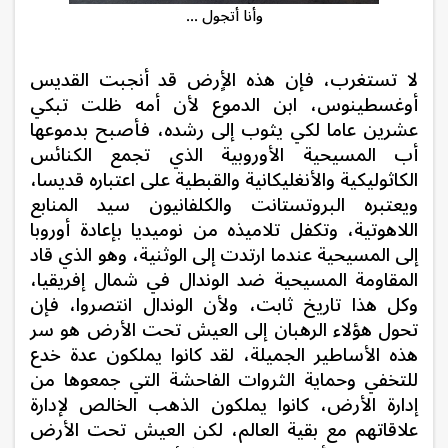
وأنا أتجول ...
لا تستغرب، فإن هذه الأٍرض قد أنجبت القديس
أوغسطينوس، ابن الدموع لأن أمه ظلت تبكي
عشرين عاما لكي يثوب إلى رشده، فأصبح بدموعها
أب المسيحية الأوروبية الذي تجمع الكنائس
الكاثوليكية والأنغليكانية والقبطية على اعتباره قديسا،
ويعتبره البروتستانت والكلفانيون سيد المنابع
اللاهوتية، وتكفل تلاميذه من نوميديا بإعادة أوروبا
إلى المسيحية عندما ارتدت إلى الوثنية، وهو الذي قاد
المقاومة المسيحية ضد الوندال في شمال إفريقيا،
وكل هذا تاريخ ثابت، ولأن الوندال انتصروا، فإن
تحول هؤلاء الرهبان إلى العيش تحت الأرض هو سر
هذه الأساطير الجميلة، لقد كانوا يملكون عدة خدع
للتخفي وحماية الثروات الفاحشة التي جمعوها من
إدارة الأرض، كانوا يملكون الذهب الخالص لإدارة
علاقاتهم مع بقية العالم، لكن العيش تحت الأرض