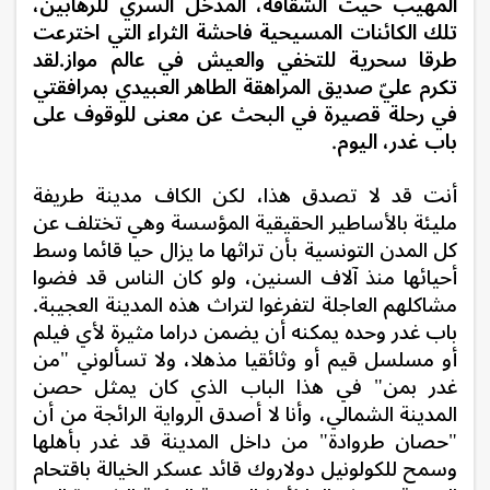
المهيب حيث الشقاقة، المدخل السري للرهابين،
تلك الكائنات المسيحية فاحشة الثراء التي اخترعت
طرقا سحرية للتخفي والعيش في عالم مواز.لقد
تكرم عليّ صديق المراهقة الطاهر العبيدي بمرافقتي
في رحلة قصيرة في البحث عن معنى للوقوف على
باب غدر، اليوم
.
أنت قد لا تصدق هذا، لكن الكاف مدينة طريفة
مليئة بالأساطير الحقيقية المؤسسة وهي تختلف عن
كل المدن التونسية بأن تراثها ما يزال حيا قائما وسط
أحيائها منذ آلاف السنين، ولو كان الناس قد فضوا
مشاكلهم العاجلة لتفرغوا لتراث هذه المدينة العجيبة.
باب غدر وحده يمكنه أن يضمن دراما مثيرة لأي فيلم
أو مسلسل قيم أو وثائقيا مذهلا، ولا تسألوني "من
غدر بمن" في هذا الباب الذي كان يمثل حصن
المدينة الشمالي، وأنا لا أصدق الرواية الرائجة من أن
"حصان طروادة" من داخل المدينة قد غدر بأهلها
وسمح للكولونيل دولاروك قائد عسكر الخيالة باقتحام