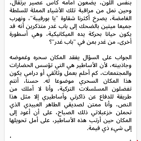
بنفس اللون، يضعون أمامه كأس عصير برتقال،
وحين نمل من مراقبة تلك الأشياء المملة للسلطة
الغامضة، يصرخ أكثرنا شقاوة "يا بورقيبة"، ونهرب
جميعا ميتين بالضحك إلى باب غدر متذكرين أنه قد
يكون حيانا بحركة يده الميكانيكية، وهي أسطورة
أخرى،
من غدر بمن في "باب غدر"؟
الجواب على السؤال يفقد المكان سحره وغموضه
وجاذبيته، لأن الأساطير هي التي تؤسس الحضارات
والمجتمعات، كم أحلم بعمل وثائقي أو درامي يكون
هذا المكان السحري موضوعا له. حسنا، أنتم
تفضلون المسلسلات التركية، وأنا لا أملك من
طريقة للدفاع عن ذاكرتي وأساطيري إلا مثل هذا
النص، وأنا ممتن لصديقي الطاهر العبيدي الذي
تحملن خزعبلاتي ذلك الصباح، على أن أعود إلى
المكان حين أرتب هذه الأساطير، على أمل تحويلها
إلى شيء ذي قيمة.
،