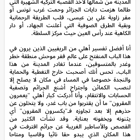
المدينة من شمالها لأخذ القصبة التركية الشهيرة التي
طالما هزمت دايات الجزائر وحمت غرب تونس أو
مقر زاوية علي بن عيسى، قلب الطريقة الرحمانية
وبقية الطرق الصوفية التي أعلنت الجهاد، أو دار
الكاهية عند رأس العين حيث مركز السلطة.
أنا أفضل تفسير أهلي من الريفيين الذين يرون في
هذا الباب المنفتح على عالم قفر موحش منطقة خطر
وغدر بالمتسوقين، عندما تغادر المدينة من هذا
الباب، تحس أنك أصحبت خارج التغطية والحماية
والنجدة خصوصا في المساء في مكان لا يصلح إلا
لنصب الكمائن واجتراح أشنع الجرائم وتصفية
الحسابات والانتقام، وأنا أدركت كبار أهلي "يعمرون
المقرون" ما أن يقتربوا من باب غدر، ولا يتخلون عن
حذرهم إلا بعد تجاوزه فـ"يكسرون المقرون" أي
يثنونه ويخفونه بعناية. وقد نشأت الكثير من
القصص والأساطير الغريبة عن جرائم اقترفت في
هذا المكان الذي يبدو حقا نائيا وقاسيا ومتاحا