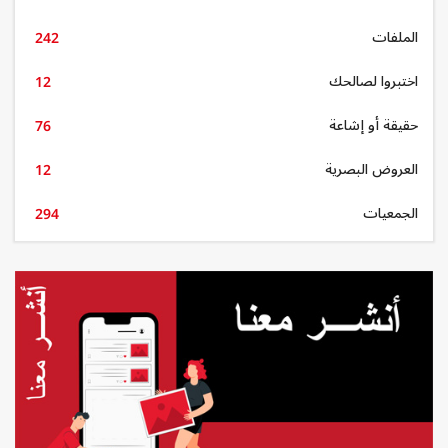
الملفات
242
اختبروا لصالحك
12
حقيقة أو إشاعة
76
العروض البصرية
12
الجمعيات
294