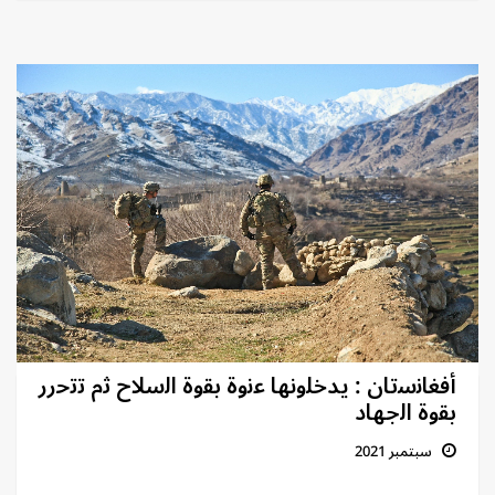
أﻓﻐﺎﻧﺳﺗﺎن : يدﺧﻠوﻧﮭﺎ ﻋﻧوة ﺑﻘوة اﻟﺳﻼح ﺛم ﺗﺗﺣرر
ﺑﻘوة اﻟﺟﮭﺎد
سبتمبر 2021