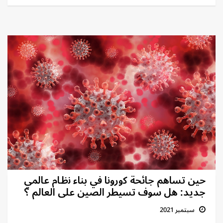
حين تساهم جائحة ﻛوروﻧﺎ في بناء ﻧظﺎم عالمي
جديد: هل سوف تسيطر الصين على العالم ؟
سبتمبر 2021