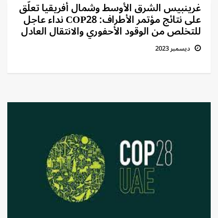
غرينبيس الشرق الأوسط وشمال أفريقيا تعلّق
على نتائج مؤتمر الأطراف: COP28 نداء عاجل
للتخلص من الوقود الأحفوري والانتقال العادل
ديسمبر 2023