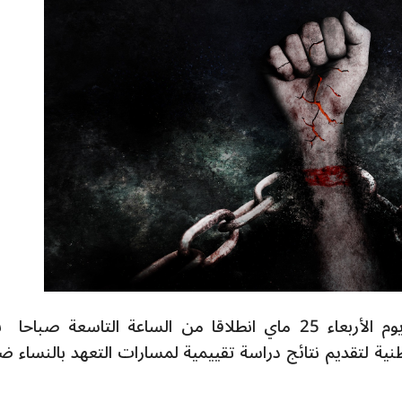
ينظم الائتلاف الوطني لمناهضة العنف يوم الأربعاء 25 ماي انطلاقا من الساعة التاسعة صبا
طنية لتقديم نتائج دراسة تقييمية لمسارات التعهد بالنساء ضح