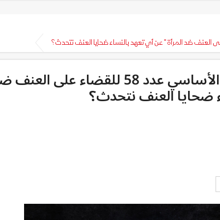
ندوة وطنية لتقييم "القانون الأساسي عدد 58 للقضاء على العنف
اء ضحايا العنف نتحدث؟