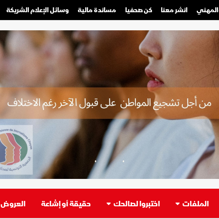
والمهني
انشر معنا
كن صحفيا
مساندة مالية
وسائل الإعلام الشريكة
صحفي محترف
صحفي مواطن
الملفات
اختبروا لصالحك
حقيقة أو إشاعة
العروض ا