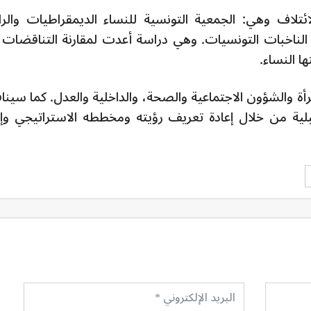
تلاف وهي: الجمعية التونسية للنساء الديمقراطيات والرا
 الناخبات التونسيات. وهي دراسة أعدت لمقارنة التناقضات 
ا النساء.
أة والشؤون الاجتماعية والصحة، والداخلية والعدل.
كما سين
بلية من خلال إعادة تعريف رؤيته ومخططه الاستراتيجي وإع