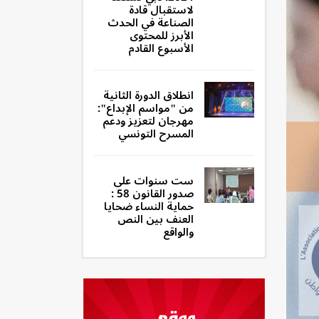
لاستقبال قادة
الصناعة في الحدث
الأبرز للمحتوى
الأسبوع القادم
انطلاق الدورة الثانية
من "مواسم الإبداع":
مهرجان لتعزيز ودعم
المسرح التونسي
ست سنوات على
صدور القانون 58 :
حماية النساء ضحايا
العنف بين النص
والواقع