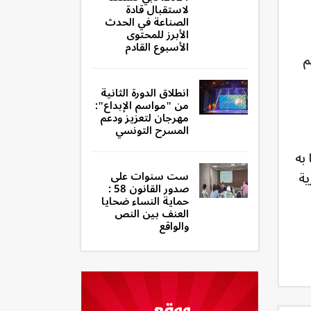
لاستقبال قادة
الصناعة في الحدث
الأبرز للمحتوى
الأسبوع القادم
م
انطلاق الدورة الثانية
من "مواسم الإبداع":
مهرجان لتعزيز ودعم
المسرح التونسي
جأنا به
ية
ست سنوات على
صدور القانون 58 :
حماية النساء ضحايا
العنف بين النص
والواقع