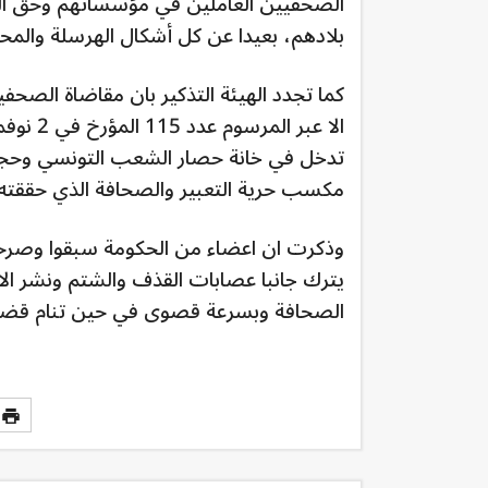
الصحفيين العاملين في مؤسساتهم وحق ال
بلادهم، بعيدا عن كل أشكال الهرسلة والمح
كما تجدد الهيئة التذكير بان مقاضاة الصحفيي
تدخل في خانة حصار الشعب التونسي وحجب 
مكسب حرية التعبير والصحافة الذي حققته ثورة 17ديسمبر2010 / 14 جان
يترك جانبا عصابات القذف والشتم ونشر ال
الصحافة وبسرعة قصوى في حين تنام قضاي