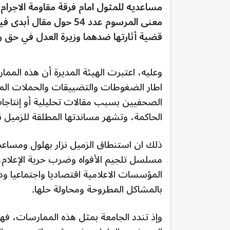
مساعديه للمثول امام فرقة مقاومة الاجر
معنى المرسوم عدد 54 حو
قضية أثارتها ضدهما وزيرة العدل في حق ر
وعليه، اعتبرت الهيئة المديرة أن هذه الم
اطار الضغوطات والتضييقات والحملات الم
الصحفيين بسبب مقالات تحليلية أو إنتاجات
الحاكمة، وتشهر مساندتها المطلقة للزميل 
ذلك ان استنطاق الزميل نزار بهلول ومساعده
مسلسل تلجيم الأفواه وضرب حرية الإعلام
المؤسسات الاعلامية اقتصاديا واجتماعيا ود
بالمشاكل المطروحة ومحاولة حلها.
وإذ تندد الجامعة بمثل هذه الممارسات، ف