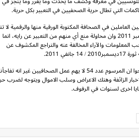
تونسيين في معرفة وكشف ما يحدث وما يقرر وما ينجز في
اكمات التي تطال حرية الصحفيين في التعبير بكل حرية.
ن العاملين في الصحافة المكتوبة الورقية منها والرقمية لا تت
الا عبر المرسوم عدد 115 المؤرخ في 2 نوفمبر 2011 وان محاولة منع أي منهم من التعبير عن رايه، انما
المعلومات والآراء المخالفة عنه والتراجع المكشوف عن
في 2011.
وذكرت ان اعضاء من الحكومة سبقوا وصرحوا ان المرسوم عدد 54 لا يهم عمل الصحافيين غير انه تفا
اخبار الزائفة وهتك الاعراض وسلب الاموال ويتوجه لضرب حر
ا اخرى لسنوات في الرفوف.