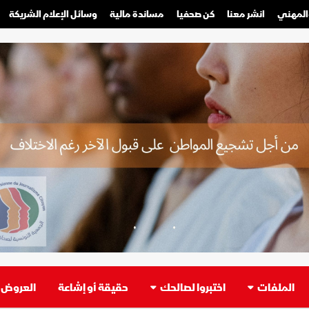
والمهني
انشر معنا
كن صحفيا
مساندة مالية
وسائل الإعلام الشريكة
صحفي محترف
صحفي مواطن
الملفات
اختبروا لصالحك
حقيقة أو إشاعة
العروض ا