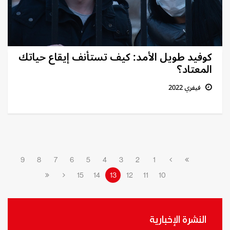
كوفيد طويل الأمد: كيف تستأنف إيقاع حياتك
المعتاد؟
فيفري 2022
9
8
7
6
5
4
3
2
1
15
14
13
12
11
10
النشرة الإخبارية